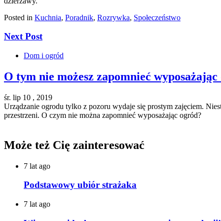
dzierżawy.
Posted in
Kuchnia
,
Poradnik
,
Rozrywka
,
Społeczeństwo
Next Post
Dom i ogród
O tym nie możesz zapomnieć wyposażając 
śr. lip 10 , 2019
Urządzanie ogrodu tylko z pozoru wydaje się prostym zajęciem. Nies
przestrzeni. O czym nie można zapomnieć wyposażając ogród?
Może też Cię zainteresować
7 lat ago
Podstawowy ubiór strażaka
7 lat ago