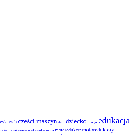
edukacja
części maszyn
dziecko
owlanych
dom
dźwigi
motoreduktory
motoreduktor
le technorattanowe
metkownice
moda