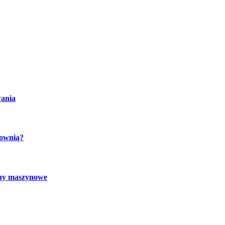
wania
cownią?
chy maszynowe