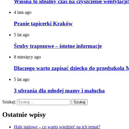
Wiosna to idealny czas na czyszczenie wentylacji!
4 lata ago
Pranie tapicerki Kraków
5 lat ago
Śruby trapezowe – istotne informacje
8 miesięcy ago
Dlaczego warto zapisać dziecko do przedszkola 
5 lat ago
3 ubrania dla młodej mamy i malucha
Szukaj:
Ostatnie wpisy
Hale stalowe – co warto wiedzieć na ich temat?