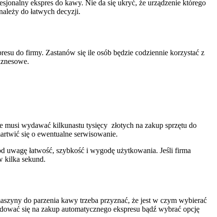
sjonalny ekspres do kawy. Nie da się ukryć, że urządzenie którego
należy do łatwych decyzji.
u do firmy. Zastanów się ile osób będzie codziennie korzystać z
biznesowe.
e musi wydawać kilkunastu tysięcy złotych na zakup sprzętu do
martwić się o ewentualne serwisowanie.
od uwagę łatwość, szybkość i wygodę użytkowania. Jeśli firma
w kilka sekund.
szyny do parzenia kawy trzeba przyznać, że jest w czym wybierać
cydować się na zakup automatycznego ekspresu bądź wybrać opcję