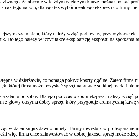
c dziwnego, że obecnie w każdym większym biurze można spotkać profe
mak tego napoju, dlatego też wybór idealnego ekspresu do firmy nie 
jszym czynnikiem, który należy wziąć pod uwagę przy wyborze ekspres
k. Do tego należy wliczyć także eksploatację ekspresu na spotkania 
tępna w dzierżawie, co pomaga pokryć koszty ogólne. Zatem firma ni
ięki której firma może pozyskać sprzęt naprawdę solidnej marki i nie 
sprzątaniu po sobie. Dlatego podczas wyboru ekspresu należy wziąć p
em z głowy otrzyma dobry sprzęt, który przygotuje aromatyczną kawę 
ąc w dzbanku już dawno minęły. Firmy inwestują w profesjonalne ma
eśli więc firma chce zainwestować w dobrej jakości sprzęt może zde