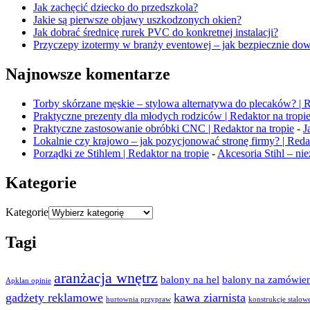
Jak zachęcić dziecko do przedszkola?
Jakie są pierwsze objawy uszkodzonych okien?
Jak dobrać średnicę rurek PVC do konkretnej instalacji?
Przyczepy izotermy w branży eventowej – jak bezpiecznie dow
Najnowsze komentarze
Torby skórzane męskie – stylowa alternatywa do plecaków? | R
Praktyczne prezenty dla młodych rodziców | Redaktor na tropi
Praktyczne zastosowanie obróbki CNC | Redaktor na tropie
-
J
Lokalnie czy krajowo – jak pozycjonować stronę firmy? | Redak
Porządki ze Stihlem | Redaktor na tropie
-
Akcesoria Stihl – n
Kategorie
Kategorie
Tagi
aranżacja wnętrz
balony na hel
balony na zamówien
Apklan opinie
gadżety reklamowe
kawa ziarnista
hurtownia przypraw
konstrukcje stalow