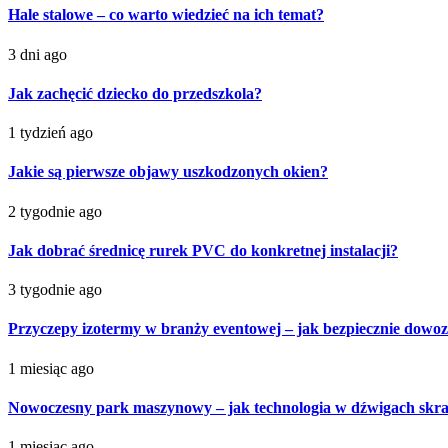
Hale stalowe – co warto wiedzieć na ich temat?
3 dni ago
Jak zachęcić dziecko do przedszkola?
1 tydzień ago
Jakie są pierwsze objawy uszkodzonych okien?
2 tygodnie ago
Jak dobrać średnicę rurek PVC do konkretnej instalacji?
3 tygodnie ago
Przyczepy izotermy w branży eventowej – jak bezpiecznie dowoz
1 miesiąc ago
Nowoczesny park maszynowy – jak technologia w dźwigach skra
1 miesiąc ago