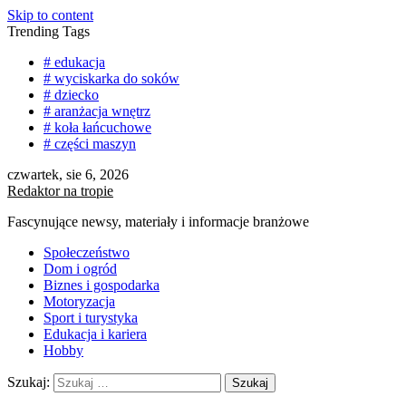
Skip to content
Trending Tags
# edukacja
# wyciskarka do soków
# dziecko
# aranżacja wnętrz
# koła łańcuchowe
# części maszyn
czwartek, sie 6, 2026
Redaktor na tropie
Fascynujące newsy, materiały i informacje branżowe
Społeczeństwo
Dom i ogród
Biznes i gospodarka
Motoryzacja
Sport i turystyka
Edukacja i kariera
Hobby
Szukaj: