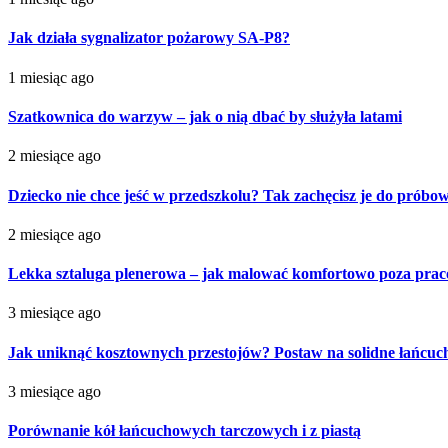
Jak działa sygnalizator pożarowy SA-P8?
1 miesiąc ago
Szatkownica do warzyw – jak o nią dbać by służyła latami
2 miesiące ago
Dziecko nie chce jeść w przedszkolu? Tak zachęcisz je do próbo
2 miesiące ago
Lekka sztaluga plenerowa – jak malować komfortowo poza pra
3 miesiące ago
Jak uniknąć kosztownych przestojów? Postaw na solidne łańcu
3 miesiące ago
Porównanie kół łańcuchowych tarczowych i z piastą