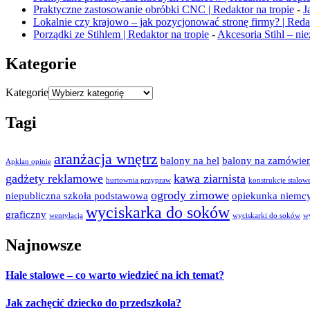
Praktyczne zastosowanie obróbki CNC | Redaktor na tropie
-
J
Lokalnie czy krajowo – jak pozycjonować stronę firmy? | Redak
Porządki ze Stihlem | Redaktor na tropie
-
Akcesoria Stihl – n
Kategorie
Kategorie
Tagi
aranżacja wnętrz
balony na hel
balony na zamówien
Apklan opinie
gadżety reklamowe
kawa ziarnista
hurtownia przypraw
konstrukcje stalow
ogrody zimowe
niepubliczna szkoła podstawowa
opiekunka niemc
wyciskarka do soków
graficzny
wentylacja
wyciskarki do soków
w
Najnowsze
Hale stalowe – co warto wiedzieć na ich temat?
Jak zachęcić dziecko do przedszkola?