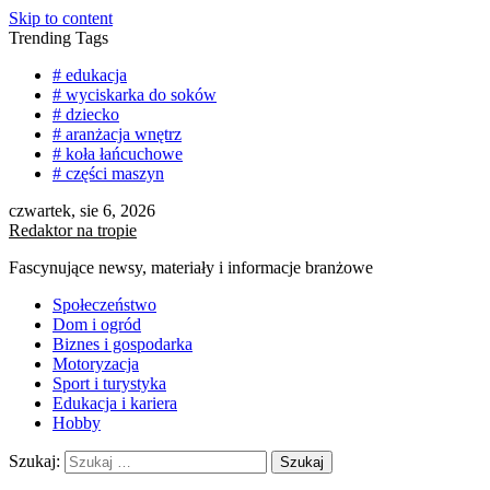
Skip to content
Trending Tags
# edukacja
# wyciskarka do soków
# dziecko
# aranżacja wnętrz
# koła łańcuchowe
# części maszyn
czwartek, sie 6, 2026
Redaktor na tropie
Fascynujące newsy, materiały i informacje branżowe
Społeczeństwo
Dom i ogród
Biznes i gospodarka
Motoryzacja
Sport i turystyka
Edukacja i kariera
Hobby
Szukaj: