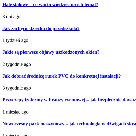
Hale stalowe – co warto wiedzieć na ich temat?
3 dni ago
Jak zachęcić dziecko do przedszkola?
1 tydzień ago
Jakie są pierwsze objawy uszkodzonych okien?
2 tygodnie ago
Jak dobrać średnicę rurek PVC do konkretnej instalacji?
3 tygodnie ago
Przyczepy izotermy w branży eventowej – jak bezpiecznie dowoz
1 miesiąc ago
Nowoczesny park maszynowy – jak technologia w dźwigach skra
1 miesiąc ago