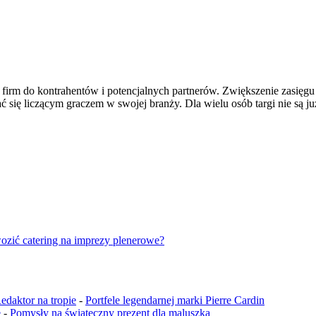
 firm do kontrahentów i potencjalnych partnerów. Zwiększenie zasięg
 się liczącym graczem w swojej branży. Dla wielu osób targi nie są ju
ozić catering na imprezy plenerowe?
edaktor na tropie
-
Portfele legendarnej marki Pierre Cardin
e
-
Pomysły na świąteczny prezent dla maluszka