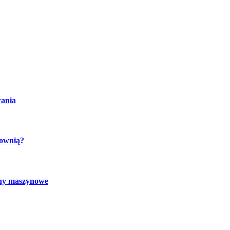
wania
cownią?
chy maszynowe