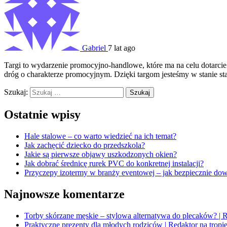
Gabriel
7 lat ago
Targi to wydarzenie promocyjno-handlowe, które ma na celu dotarcie
dróg o charakterze promocyjnym. Dzięki targom jesteśmy w stanie stać
Szukaj:
Ostatnie wpisy
Hale stalowe – co warto wiedzieć na ich temat?
Jak zachęcić dziecko do przedszkola?
Jakie są pierwsze objawy uszkodzonych okien?
Jak dobrać średnicę rurek PVC do konkretnej instalacji?
Przyczepy izotermy w branży eventowej – jak bezpiecznie dow
Najnowsze komentarze
Torby skórzane męskie – stylowa alternatywa do plecaków? | R
Praktyczne prezenty dla młodych rodziców | Redaktor na tropi