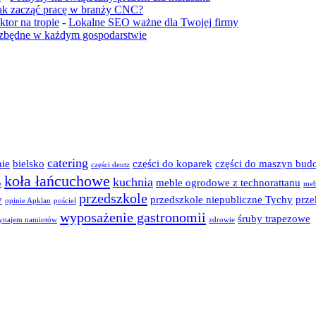
ak zacząć pracę w branży CNC?
tor na tropie
-
Lokalne SEO ważne dla Twojej firmy
iezbędne w każdym gospodarstwie
catering
ie
bielsko
części do koparek
części do maszyn bud
części deutz
koła łańcuchowe
kuchnia
meble ogrodowe z technorattanu
e
meb
przedszkole
y
przedszkole niepubliczne Tychy
prze
opinie Apklan
pościel
wyposażenie gastronomii
śruby trapezowe
ynajem namiotów
zdrowie