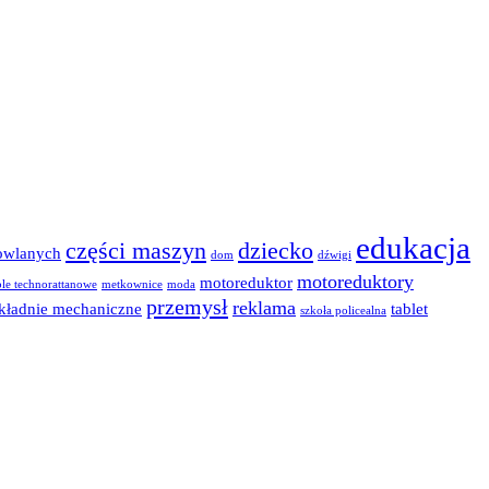
edukacja
części maszyn
dziecko
owlanych
dom
dźwigi
motoreduktory
motoreduktor
le technorattanowe
metkownice
moda
przemysł
reklama
kładnie mechaniczne
tablet
szkoła policealna