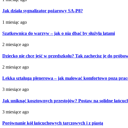
Jak działa sygnalizator pożarowy SA-P8?
1 miesiąc ago
Szatkownica do warzyw – jak o nią dbać by służyła latami
2 miesiące ago
Dziecko nie chce jeść w przedszkolu? Tak zachęcisz je do próbo
2 miesiące ago
Lekka sztaluga plenerowa – jak malować komfortowo poza pra
3 miesiące ago
Jak uniknąć kosztownych przestojów? Postaw na solidne łańcu
3 miesiące ago
Porównanie kół łańcuchowych tarczowych i z piastą