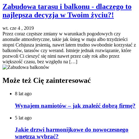
Zabudowa tarasu i balkonu - dlaczego to
najlepsza decyzja w Twoim życiu?!
wt. cze 4 , 2019
Przez coraz częstsze zmiany w warunkach pogodowych czy
anomalie atmosferyczne, takie jak śnieg w maju albo trzydzieści
stopni Celsjusza jesienią, nawet latem trudno swobodnie korzystać z
balkonów, tarasów czy werand. Istnieje jednak rozwiązanie, które
pozwoli Ci cieszyć się nimi nawet przez cały rok albo przez
większość czasu, bez względu na […]
Może też Cię zainteresować
8 lat ago
Wynajem namiotów – jak znaleźć dobrą firmę?
5 lat ago
Jakie drzwi harmonijkowe do nowoczesnego
wnętrza wybrać?