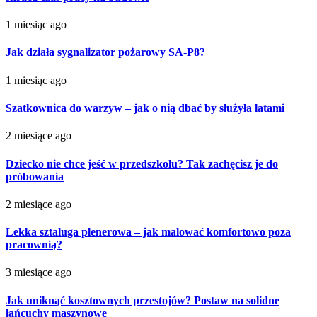
1 miesiąc ago
Jak działa sygnalizator pożarowy SA-P8?
1 miesiąc ago
Szatkownica do warzyw – jak o nią dbać by służyła latami
2 miesiące ago
Dziecko nie chce jeść w przedszkolu? Tak zachęcisz je do
próbowania
2 miesiące ago
Lekka sztaluga plenerowa – jak malować komfortowo poza
pracownią?
3 miesiące ago
Jak uniknąć kosztownych przestojów? Postaw na solidne
łańcuchy maszynowe