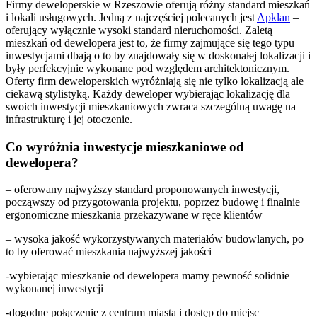
Firmy deweloperskie w Rzeszowie oferują różny standard mieszkań
i lokali usługowych. Jedną z najczęściej polecanych jest
Apklan
–
oferujący wyłącznie wysoki standard nieruchomości. Zaletą
mieszkań od dewelopera jest to, że firmy zajmujące się tego typu
inwestycjami dbają o to by znajdowały się w doskonałej lokalizacji i
były perfekcyjnie wykonane pod względem architektonicznym.
Oferty firm deweloperskich wyróżniają się nie tylko lokalizacją ale
ciekawą stylistyką. Każdy deweloper wybierając lokalizację dla
swoich inwestycji mieszkaniowych zwraca szczególną uwagę na
infrastrukturę i jej otoczenie.
Co wyróżnia inwestycje mieszkaniowe od
dewelopera?
– oferowany najwyższy standard proponowanych inwestycji,
począwszy od przygotowania projektu, poprzez budowę i finalnie
ergonomiczne mieszkania przekazywane w ręce klientów
– wysoka jakość wykorzystywanych materiałów budowlanych, po
to by oferować mieszkania najwyższej jakości
-wybierając mieszkanie od dewelopera mamy pewność solidnie
wykonanej inwestycji
-dogodne połączenie z centrum miasta i dostęp do miejsc