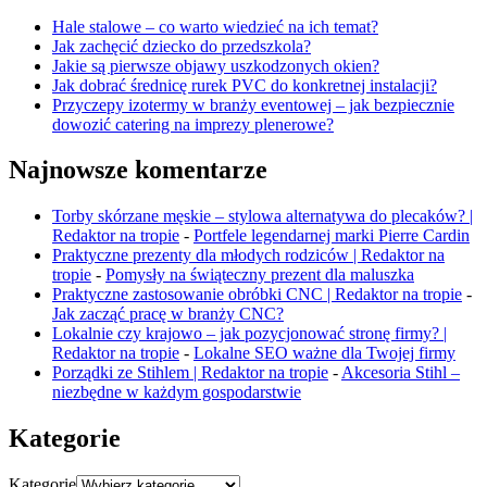
Hale stalowe – co warto wiedzieć na ich temat?
Jak zachęcić dziecko do przedszkola?
Jakie są pierwsze objawy uszkodzonych okien?
Jak dobrać średnicę rurek PVC do konkretnej instalacji?
Przyczepy izotermy w branży eventowej – jak bezpiecznie
dowozić catering na imprezy plenerowe?
Najnowsze komentarze
Torby skórzane męskie – stylowa alternatywa do plecaków? |
Redaktor na tropie
-
Portfele legendarnej marki Pierre Cardin
Praktyczne prezenty dla młodych rodziców | Redaktor na
tropie
-
Pomysły na świąteczny prezent dla maluszka
Praktyczne zastosowanie obróbki CNC | Redaktor na tropie
-
Jak zacząć pracę w branży CNC?
Lokalnie czy krajowo – jak pozycjonować stronę firmy? |
Redaktor na tropie
-
Lokalne SEO ważne dla Twojej firmy
Porządki ze Stihlem | Redaktor na tropie
-
Akcesoria Stihl –
niezbędne w każdym gospodarstwie
Kategorie
Kategorie