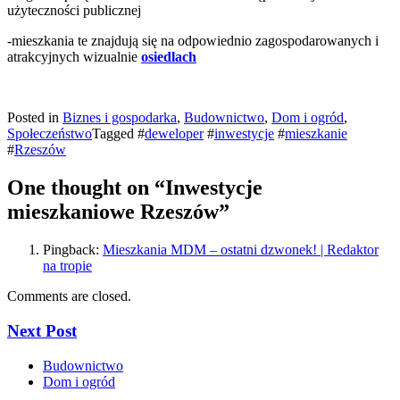
użyteczności publicznej
-mieszkania te znajdują się na odpowiednio zagospodarowanych i
atrakcyjnych wizualnie
osiedlach
Posted in
Biznes i gospodarka
,
Budownictwo
,
Dom i ogród
,
Społeczeństwo
Tagged #
deweloper
#
inwestycje
#
mieszkanie
#
Rzeszów
One thought on “
Inwestycje
mieszkaniowe Rzeszów
”
Pingback:
Mieszkania MDM – ostatni dzwonek! | Redaktor
na tropie
Comments are closed.
Next Post
Budownictwo
Dom i ogród