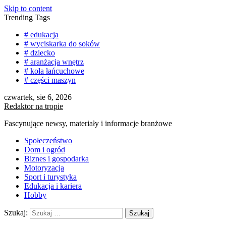
Skip to content
Trending Tags
# edukacja
# wyciskarka do soków
# dziecko
# aranżacja wnętrz
# koła łańcuchowe
# części maszyn
czwartek, sie 6, 2026
Redaktor na tropie
Fascynujące newsy, materiały i informacje branżowe
Społeczeństwo
Dom i ogród
Biznes i gospodarka
Motoryzacja
Sport i turystyka
Edukacja i kariera
Hobby
Szukaj: