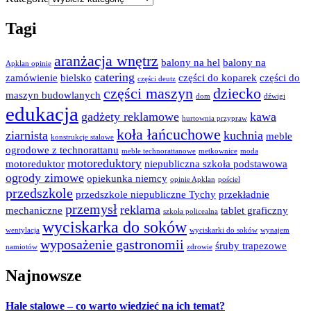
Tagi
aranżacja wnętrz
balony na hel
balony na
Apklan opinie
catering
zamówienie
bielsko
części do koparek
części do
części deutz
części maszyn
dziecko
maszyn budowlanych
dom
dźwigi
edukacja
gadżety reklamowe
kawa
hurtownia przypraw
koła łańcuchowe
ziarnista
kuchnia
meble
konstrukcje stalowe
ogrodowe z technorattanu
meble technorattanowe
metkownice
moda
motoreduktory
motoreduktor
niepubliczna szkoła podstawowa
ogrody zimowe
opiekunka niemcy
opinie Apklan
pościel
przedszkole
przedszkole niepubliczne Tychy
przekładnie
przemysł
reklama
mechaniczne
tablet graficzny
szkoła policealna
wyciskarka do soków
wentylacja
wyciskarki do soków
wynajem
wyposażenie gastronomii
śruby trapezowe
namiotów
zdrowie
Najnowsze
Hale stalowe – co warto wiedzieć na ich temat?