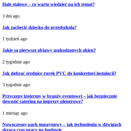
Hale stalowe – co warto wiedzieć na ich temat?
3 dni ago
Jak zachęcić dziecko do przedszkola?
1 tydzień ago
Jakie są pierwsze objawy uszkodzonych okien?
2 tygodnie ago
Jak dobrać średnicę rurek PVC do konkretnej instalacji?
3 tygodnie ago
Przyczepy izotermy w branży eventowej – jak bezpiecznie
dowozić catering na imprezy plenerowe?
1 miesiąc ago
Nowoczesny park maszynowy – jak technologia w dźwigach
skraca czas pracy na budowie