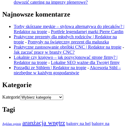
dowozić catering na imprezy plenerowe?
Najnowsze komentarze
Torby skórzane męskie – stylowa alternatywa do plecaków? |
Redaktor na tropie
-
Portfele legendarnej marki Pierre Cardin
Praktyczne prezenty dla młodych rodziców | Redaktor na
tropie
-
Pomysły na świąteczny prezent dla maluszka
Praktyczne zastosowanie obróbki CNC | Redaktor na tropie
-
Jak zacząć pracę w branży CNC?
Lokalnie czy krajowo – jak pozycjonować stronę firmy? |
Redaktor na tropie
-
Lokalne SEO ważne dla Twojej firmy
Porządki ze Stihlem | Redaktor na tropie
-
Akcesoria Stihl –
niezbędne w każdym gospodarstwie
Kategorie
Kategorie
Tagi
aranżacja wnętrz
balony na hel
balony na
Apklan opinie