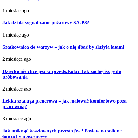
1 miesiąc ago
Jak działa sygnalizator pożarowy SA-P8?
1 miesiąc ago
Szatkownica do warzyw – jak o nią dbać by służyła latami
2 miesiące ago
Dziecko nie chce jeść w przedszkolu? Tak zachęcisz je do
próbowania
2 miesiące ago
Lekka sztaluga plenerowa – jak malować komfortowo poza
pracownią?
3 miesiące ago
Jak uniknąć kosztownych przestojów? Postaw na solidne
łańcuchy maszynowe