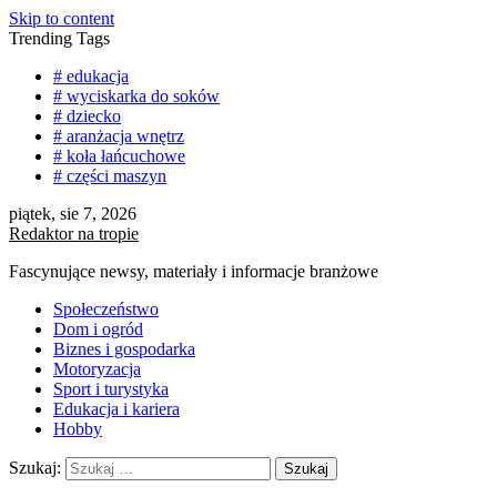
Skip to content
Trending Tags
# edukacja
# wyciskarka do soków
# dziecko
# aranżacja wnętrz
# koła łańcuchowe
# części maszyn
piątek, sie 7, 2026
Redaktor na tropie
Fascynujące newsy, materiały i informacje branżowe
Społeczeństwo
Dom i ogród
Biznes i gospodarka
Motoryzacja
Sport i turystyka
Edukacja i kariera
Hobby
Szukaj: