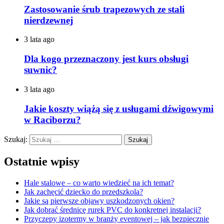
Zastosowanie śrub trapezowych ze stali
nierdzewnej
3 lata ago
Dla kogo przeznaczony jest kurs obsługi
suwnic?
3 lata ago
Jakie koszty wiążą się z usługami dźwigowymi
w Raciborzu?
Szukaj:
Ostatnie wpisy
Hale stalowe – co warto wiedzieć na ich temat?
Jak zachęcić dziecko do przedszkola?
Jakie są pierwsze objawy uszkodzonych okien?
Jak dobrać średnicę rurek PVC do konkretnej instalacji?
Przyczepy izotermy w branży eventowej – jak bezpiecznie