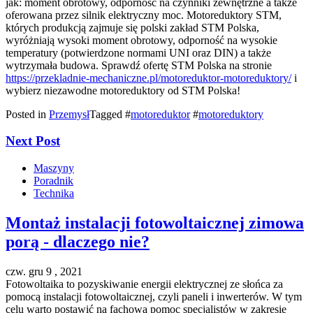
jak: moment obrotowy, odporność na czynniki zewnętrzne a także
oferowana przez silnik elektryczny moc. Motoreduktory STM,
których produkcją zajmuje się polski zakład STM Polska,
wyróżniają wysoki moment obrotowy, odporność na wysokie
temperatury (potwierdzone normami UNI oraz DIN) a także
wytrzymała budowa. Sprawdź ofertę STM Polska na stronie
https://przekladnie-mechaniczne.pl/motoreduktor-motoreduktory/
i
wybierz niezawodne motoreduktory od STM Polska!
Posted in
Przemysł
Tagged #
motoreduktor
#
motoreduktory
Next Post
Maszyny
Poradnik
Technika
Montaż instalacji fotowoltaicznej zimowa
porą - dlaczego nie?
czw. gru 9 , 2021
Fotowoltaika to pozyskiwanie energii elektrycznej ze słońca za
pomocą instalacji fotowoltaicznej, czyli paneli i inwerterów. W tym
celu warto postawić na fachową pomoc specjalistów w zakresie