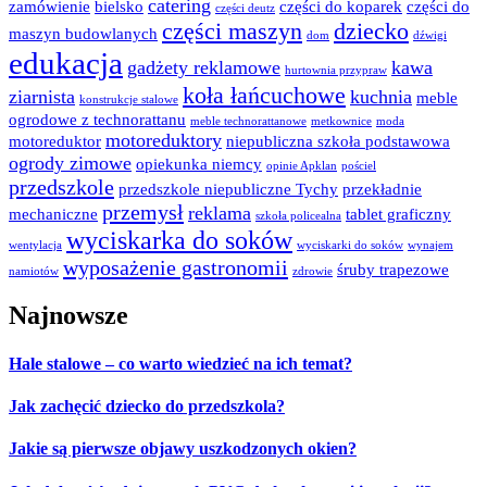
catering
zamówienie
bielsko
części do koparek
części do
części deutz
części maszyn
dziecko
maszyn budowlanych
dom
dźwigi
edukacja
gadżety reklamowe
kawa
hurtownia przypraw
koła łańcuchowe
ziarnista
kuchnia
meble
konstrukcje stalowe
ogrodowe z technorattanu
meble technorattanowe
metkownice
moda
motoreduktory
motoreduktor
niepubliczna szkoła podstawowa
ogrody zimowe
opiekunka niemcy
opinie Apklan
pościel
przedszkole
przedszkole niepubliczne Tychy
przekładnie
przemysł
reklama
mechaniczne
tablet graficzny
szkoła policealna
wyciskarka do soków
wentylacja
wyciskarki do soków
wynajem
wyposażenie gastronomii
śruby trapezowe
namiotów
zdrowie
Najnowsze
Hale stalowe – co warto wiedzieć na ich temat?
Jak zachęcić dziecko do przedszkola?
Jakie są pierwsze objawy uszkodzonych okien?