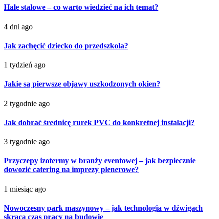
Hale stalowe – co warto wiedzieć na ich temat?
4 dni ago
Jak zachęcić dziecko do przedszkola?
1 tydzień ago
Jakie są pierwsze objawy uszkodzonych okien?
2 tygodnie ago
Jak dobrać średnicę rurek PVC do konkretnej instalacji?
3 tygodnie ago
Przyczepy izotermy w branży eventowej – jak bezpiecznie
dowozić catering na imprezy plenerowe?
1 miesiąc ago
Nowoczesny park maszynowy – jak technologia w dźwigach
skraca czas pracy na budowie