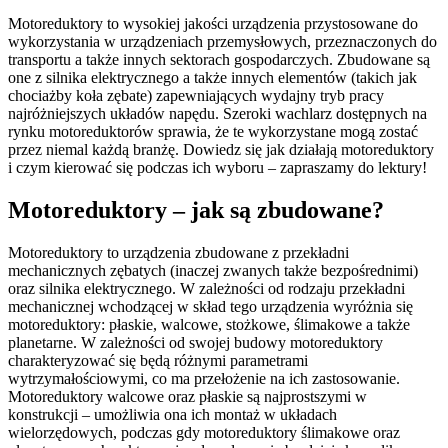
Motoreduktory to wysokiej jakości urządzenia przystosowane do
wykorzystania w urządzeniach przemysłowych, przeznaczonych do
transportu a także innych sektorach gospodarczych. Zbudowane są
one z silnika elektrycznego a także innych elementów (takich jak
chociażby koła zębate) zapewniających wydajny tryb pracy
najróżniejszych układów napędu. Szeroki wachlarz dostępnych na
rynku motoreduktorów sprawia, że te wykorzystane mogą zostać
przez niemal każdą branżę. Dowiedz się jak działają motoreduktory
i czym kierować się podczas ich wyboru – zapraszamy do lektury!
Motoreduktory – jak są zbudowane?
Motoreduktory to urządzenia zbudowane z przekładni
mechanicznych zębatych (inaczej zwanych także bezpośrednimi)
oraz silnika elektrycznego. W zależności od rodzaju przekładni
mechanicznej wchodzącej w skład tego urządzenia wyróżnia się
motoreduktory: płaskie, walcowe, stożkowe, ślimakowe a także
planetarne. W zależności od swojej budowy motoreduktory
charakteryzować się będą różnymi parametrami
wytrzymałościowymi, co ma przełożenie na ich zastosowanie.
Motoreduktory walcowe oraz płaskie są najprostszymi w
konstrukcji – umożliwia ona ich montaż w układach
wielorzędowych, podczas gdy motoreduktory ślimakowe oraz