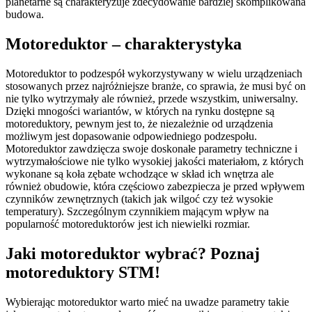
planetarne są charakteryzuje zdecydowanie bardziej skomplikowana
budowa.
Motoreduktor – charakterystyka
Motoreduktor to podzespół wykorzystywany w wielu urządzeniach
stosowanych przez najróżniejsze branże, co sprawia, że musi być on
nie tylko wytrzymały ale również, przede wszystkim, uniwersalny.
Dzięki mnogości wariantów, w których na rynku dostępne są
motoreduktory, pewnym jest to, że niezależnie od urządzenia
możliwym jest dopasowanie odpowiedniego podzespołu.
Motoreduktor zawdzięcza swoje doskonałe parametry techniczne i
wytrzymałościowe nie tylko wysokiej jakości materiałom, z których
wykonane są koła zębate wchodzące w skład ich wnętrza ale
również obudowie, która częściowo zabezpiecza je przed wpływem
czynników zewnętrznych (takich jak wilgoć czy też wysokie
temperatury). Szczególnym czynnikiem mającym wpływ na
popularność motoreduktorów jest ich niewielki rozmiar.
Jaki motoreduktor wybrać? Poznaj
motoreduktory STM!
Wybierając motoreduktor warto mieć na uwadze parametry takie