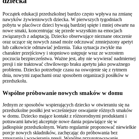
dziecka
Początek edukacji przedszkolnej bardzo często wpływa na zmianę
nawyków żywieniowych dziecka. W pierwszych tygodniach
pobytu w placówce dzieci bywają bardziej spięte i mniej otwarte na
nowe smaki, koncentrując się przede wszystkim na emocjach
związanych z adaptacją. Dziecko obserwujące nieznane otoczenie
oraz uczące się nowych zasad może odczuwać zmniejszony apetyt
lub całkowicie odmawiać jedzenia. Taka sytuacja zwykle ma
charakter przejściowy i stopniowo ustępuje wraz ze wzrostem
poczucia bezpieczeństwa. Ważne jest, aby nie wywierać nadmiernej
presji i nie traktować chwilowego braku apetytu jako poważnego
problemu. Dziecko potrzebuje czasu na oswojenie się z rytmem
dnia, nowymi zapachami oraz sposobem organizacji posiłków w
przedszkolu.
Wspólne próbowanie nowych smaków w domu
Jednym ze sposobów wspierających dziecko w otwieraniu się na
przedszkolne posiłki jest wcześniejsze oswajanie różnych smaków
w domu. Dziecko mające kontakt z różnorodnymi produktami i
potrawami łatwiej akceptuje nowe dania pojawiające się w
jadłospisie przedszkolnym. Warto regularnie proponować niewielkie
porcje nowych składników, zachęcając do próbowania bez
zmuszania i wywierania presji. Wspólne przygotowywanie