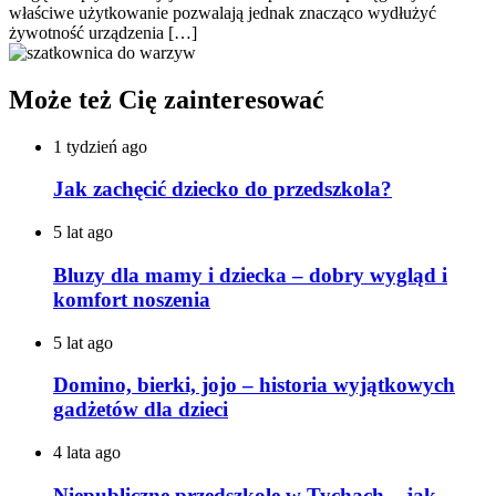
właściwe użytkowanie pozwalają jednak znacząco wydłużyć
żywotność urządzenia […]
Może też Cię zainteresować
1 tydzień ago
Jak zachęcić dziecko do przedszkola?
5 lat ago
Bluzy dla mamy i dziecka – dobry wygląd i
komfort noszenia
5 lat ago
Domino, bierki, jojo – historia wyjątkowych
gadżetów dla dzieci
4 lata ago
Niepubliczne przedszkole w Tychach – jak