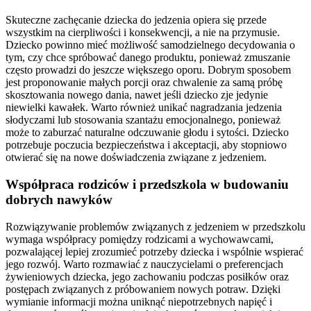
Skuteczne zachęcanie dziecka do jedzenia opiera się przede
wszystkim na cierpliwości i konsekwencji, a nie na przymusie.
Dziecko powinno mieć możliwość samodzielnego decydowania o
tym, czy chce spróbować danego produktu, ponieważ zmuszanie
często prowadzi do jeszcze większego oporu. Dobrym sposobem
jest proponowanie małych porcji oraz chwalenie za samą próbę
skosztowania nowego dania, nawet jeśli dziecko zje jedynie
niewielki kawałek. Warto również unikać nagradzania jedzenia
słodyczami lub stosowania szantażu emocjonalnego, ponieważ
może to zaburzać naturalne odczuwanie głodu i sytości. Dziecko
potrzebuje poczucia bezpieczeństwa i akceptacji, aby stopniowo
otwierać się na nowe doświadczenia związane z jedzeniem.
Współpraca rodziców i przedszkola w budowaniu
dobrych nawyków
Rozwiązywanie problemów związanych z jedzeniem w przedszkolu
wymaga współpracy pomiędzy rodzicami a wychowawcami,
pozwalającej lepiej zrozumieć potrzeby dziecka i wspólnie wspierać
jego rozwój. Warto rozmawiać z nauczycielami o preferencjach
żywieniowych dziecka, jego zachowaniu podczas posiłków oraz
postępach związanych z próbowaniem nowych potraw. Dzięki
wymianie informacji można uniknąć niepotrzebnych napięć i