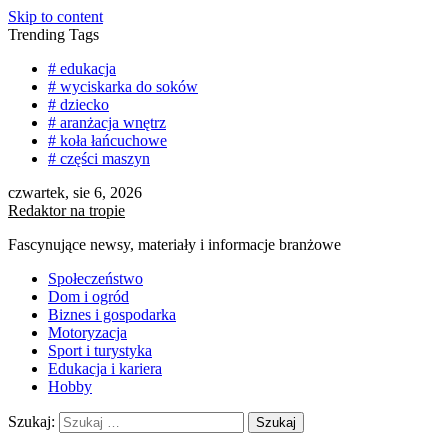
Skip to content
Trending Tags
# edukacja
# wyciskarka do soków
# dziecko
# aranżacja wnętrz
# koła łańcuchowe
# części maszyn
czwartek, sie 6, 2026
Redaktor na tropie
Fascynujące newsy, materiały i informacje branżowe
Społeczeństwo
Dom i ogród
Biznes i gospodarka
Motoryzacja
Sport i turystyka
Edukacja i kariera
Hobby
Szukaj: