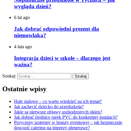
wygląda dzień?
6 lat ago
Jak dobrać odpowiedni prezent dla
niemowlaka?
4 lata ago
Integracja dzieci w szkole – dlaczego jest
ważna?
Szukaj:
Ostatnie wpisy
Hale stalowe – co warto wiedzieć na ich temat?
Jak zachęcić dziecko do przedszkola?
Jakie są pierwsze objawy uszkodzonych okien?
Jak dobrać średnicę rurek PVC do konkretnej instalacji?
Przyczepy izotermy w branży eventowej – jak bezpiecznie
dowozić catering na imprezy plenerowe?