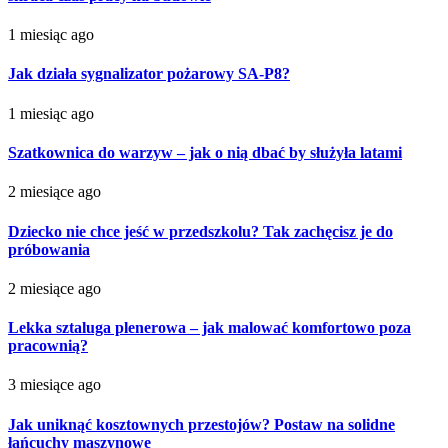
1 miesiąc ago
Jak działa sygnalizator pożarowy SA-P8?
1 miesiąc ago
Szatkownica do warzyw – jak o nią dbać by służyła latami
2 miesiące ago
Dziecko nie chce jeść w przedszkolu? Tak zachęcisz je do
próbowania
2 miesiące ago
Lekka sztaluga plenerowa – jak malować komfortowo poza
pracownią?
3 miesiące ago
Jak uniknąć kosztownych przestojów? Postaw na solidne
łańcuchy maszynowe