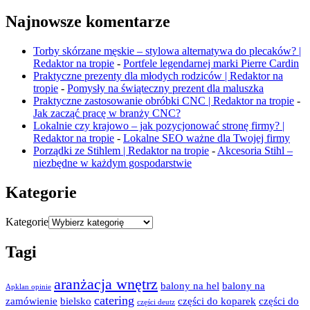
Najnowsze komentarze
Torby skórzane męskie – stylowa alternatywa do plecaków? |
Redaktor na tropie
-
Portfele legendarnej marki Pierre Cardin
Praktyczne prezenty dla młodych rodziców | Redaktor na
tropie
-
Pomysły na świąteczny prezent dla maluszka
Praktyczne zastosowanie obróbki CNC | Redaktor na tropie
-
Jak zacząć pracę w branży CNC?
Lokalnie czy krajowo – jak pozycjonować stronę firmy? |
Redaktor na tropie
-
Lokalne SEO ważne dla Twojej firmy
Porządki ze Stihlem | Redaktor na tropie
-
Akcesoria Stihl –
niezbędne w każdym gospodarstwie
Kategorie
Kategorie
Tagi
aranżacja wnętrz
balony na hel
balony na
Apklan opinie
catering
zamówienie
bielsko
części do koparek
części do
części deutz