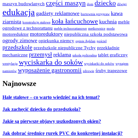
części maszyn
dziecko
maszyn budowlanych
dom
dźwigi
edukacja
gadżety reklamowe
kawa
hurtownia przypraw
koła łańcuchowe
ziarnista
kuchnia
meble
konstrukcje stalowe
ogrodowe z technorattanu
meble technorattanowe
metkownice
moda
motoreduktory
motoreduktor
niepubliczna szkoła podstawowa
ogrody zimowe
opiekunka niemcy
opinie Apklan
pościel
przedszkole
przedszkole niepubliczne Tychy
przekładnie
przemysł
reklama
mechaniczne
tablet graficzny
szkoła policealna
wyciskarka do soków
wentylacja
wyciskarki do soków
wynajem
wyposażenie gastronomii
śruby trapezowe
namiotów
zdrowie
Najnowsze
Hale stalowe – co warto wiedzieć na ich temat?
Jak zachęcić dziecko do przedszkola?
Jakie są pierwsze objawy uszkodzonych okien?
Jak dobrać średnicę rurek PVC do konkretnej instalacji?