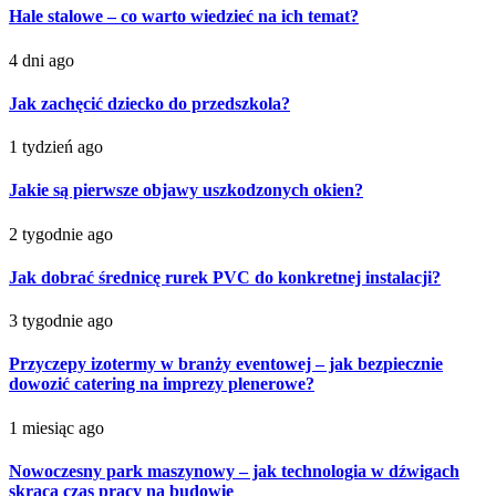
Hale stalowe – co warto wiedzieć na ich temat?
4 dni ago
Jak zachęcić dziecko do przedszkola?
1 tydzień ago
Jakie są pierwsze objawy uszkodzonych okien?
2 tygodnie ago
Jak dobrać średnicę rurek PVC do konkretnej instalacji?
3 tygodnie ago
Przyczepy izotermy w branży eventowej – jak bezpiecznie
dowozić catering na imprezy plenerowe?
1 miesiąc ago
Nowoczesny park maszynowy – jak technologia w dźwigach
skraca czas pracy na budowie