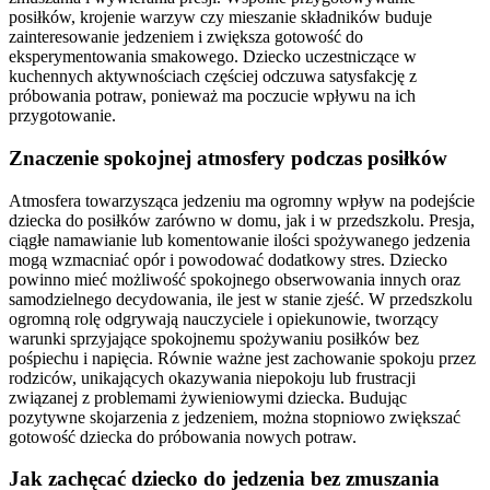
posiłków, krojenie warzyw czy mieszanie składników buduje
zainteresowanie jedzeniem i zwiększa gotowość do
eksperymentowania smakowego. Dziecko uczestniczące w
kuchennych aktywnościach częściej odczuwa satysfakcję z
próbowania potraw, ponieważ ma poczucie wpływu na ich
przygotowanie.
Znaczenie spokojnej atmosfery podczas posiłków
Atmosfera towarzysząca jedzeniu ma ogromny wpływ na podejście
dziecka do posiłków zarówno w domu, jak i w przedszkolu. Presja,
ciągłe namawianie lub komentowanie ilości spożywanego jedzenia
mogą wzmacniać opór i powodować dodatkowy stres. Dziecko
powinno mieć możliwość spokojnego obserwowania innych oraz
samodzielnego decydowania, ile jest w stanie zjeść. W przedszkolu
ogromną rolę odgrywają nauczyciele i opiekunowie, tworzący
warunki sprzyjające spokojnemu spożywaniu posiłków bez
pośpiechu i napięcia. Równie ważne jest zachowanie spokoju przez
rodziców, unikających okazywania niepokoju lub frustracji
związanej z problemami żywieniowymi dziecka. Budując
pozytywne skojarzenia z jedzeniem, można stopniowo zwiększać
gotowość dziecka do próbowania nowych potraw.
Jak zachęcać dziecko do jedzenia bez zmuszania