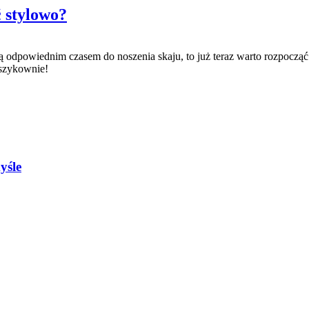
ć stylowo?
 są odpowiednim czasem do noszenia skaju, to już teraz warto rozpoc
 szykownie!
yśle