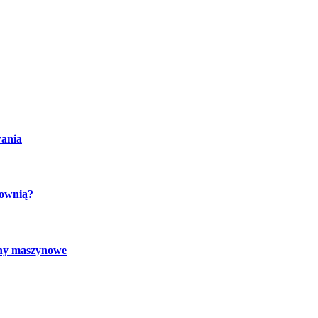
wania
cownią?
chy maszynowe