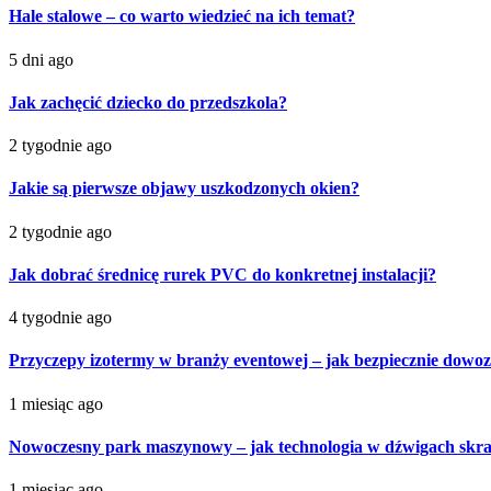
Hale stalowe – co warto wiedzieć na ich temat?
5 dni ago
Jak zachęcić dziecko do przedszkola?
2 tygodnie ago
Jakie są pierwsze objawy uszkodzonych okien?
2 tygodnie ago
Jak dobrać średnicę rurek PVC do konkretnej instalacji?
4 tygodnie ago
Przyczepy izotermy w branży eventowej – jak bezpiecznie dowoz
1 miesiąc ago
Nowoczesny park maszynowy – jak technologia w dźwigach skra
1 miesiąc ago