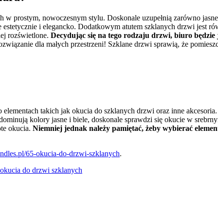
h w prostym, nowoczesnym stylu. Doskonale uzupełnią zarówno jasne, 
estetycznie i elegancko. Dodatkowym atutem szklanych drzwi jest równ
iej rozświetlone.
Decydując się na tego rodzaju drzwi, biuro będzie j
ozwiązanie dla małych przestrzeni! Szklane drzwi sprawią, że pomieszc
 o elementach takich jak okucia do szklanych drzwi oraz inne akcesoria
inują kolory jasne i biele, doskonale sprawdzi się okucie w srebrnym
ote okucia.
Niemniej jednak należy pamiętać, żeby wybierać eleme
handles.pl/65-okucia-do-drzwi-szklanych
.
okucia do drzwi szklanych