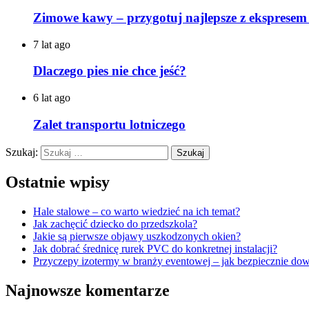
Zimowe kawy – przygotuj najlepsze z ekspresem
7 lat ago
Dlaczego pies nie chce jeść?
6 lat ago
Zalet transportu lotniczego
Szukaj:
Ostatnie wpisy
Hale stalowe – co warto wiedzieć na ich temat?
Jak zachęcić dziecko do przedszkola?
Jakie są pierwsze objawy uszkodzonych okien?
Jak dobrać średnicę rurek PVC do konkretnej instalacji?
Przyczepy izotermy w branży eventowej – jak bezpiecznie dow
Najnowsze komentarze