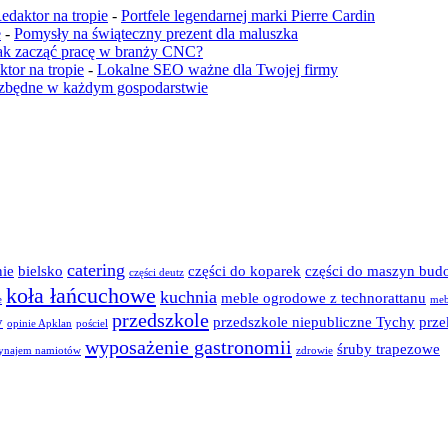
edaktor na tropie
-
Portfele legendarnej marki Pierre Cardin
e
-
Pomysły na świąteczny prezent dla maluszka
ak zacząć pracę w branży CNC?
tor na tropie
-
Lokalne SEO ważne dla Twojej firmy
iezbędne w każdym gospodarstwie
catering
ie
bielsko
części do koparek
części do maszyn bud
części deutz
koła łańcuchowe
kuchnia
meble ogrodowe z technorattanu
e
meb
przedszkole
y
przedszkole niepubliczne Tychy
prze
opinie Apklan
pościel
wyposażenie gastronomii
śruby trapezowe
ynajem namiotów
zdrowie