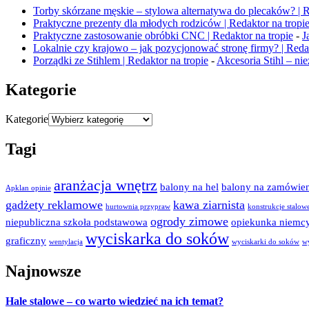
Torby skórzane męskie – stylowa alternatywa do plecaków? | R
Praktyczne prezenty dla młodych rodziców | Redaktor na tropi
Praktyczne zastosowanie obróbki CNC | Redaktor na tropie
-
J
Lokalnie czy krajowo – jak pozycjonować stronę firmy? | Redak
Porządki ze Stihlem | Redaktor na tropie
-
Akcesoria Stihl – n
Kategorie
Kategorie
Tagi
aranżacja wnętrz
balony na hel
balony na zamówien
Apklan opinie
gadżety reklamowe
kawa ziarnista
hurtownia przypraw
konstrukcje stalow
ogrody zimowe
niepubliczna szkoła podstawowa
opiekunka niemc
wyciskarka do soków
graficzny
wentylacja
wyciskarki do soków
w
Najnowsze
Hale stalowe – co warto wiedzieć na ich temat?