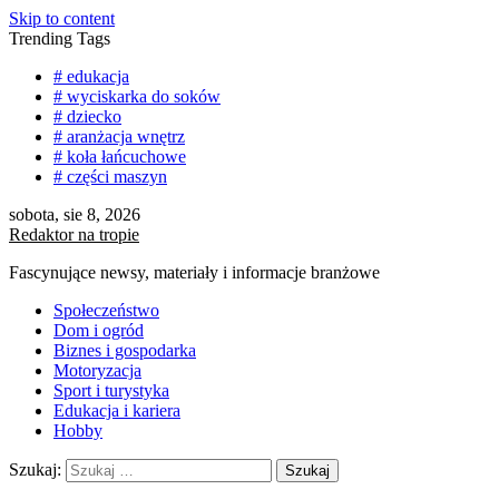
Skip to content
Trending Tags
# edukacja
# wyciskarka do soków
# dziecko
# aranżacja wnętrz
# koła łańcuchowe
# części maszyn
sobota, sie 8, 2026
Redaktor na tropie
Fascynujące newsy, materiały i informacje branżowe
Społeczeństwo
Dom i ogród
Biznes i gospodarka
Motoryzacja
Sport i turystyka
Edukacja i kariera
Hobby
Szukaj: