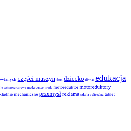
edukacja
części maszyn
dziecko
owlanych
dom
dźwigi
motoreduktory
motoreduktor
le technorattanowe
metkownice
moda
przemysł
reklama
kładnie mechaniczne
tablet
szkoła policealna