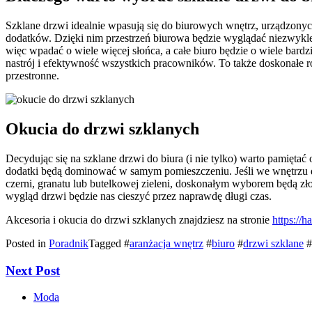
Szklane drzwi idealnie wpasują się do biurowych wnętrz, urządzonyc
dodatków. Dzięki nim przestrzeń biurowa będzie wyglądać niezwykle 
więc wpadać o wiele więcej słońca, a całe biuro będzie o wiele bardz
nastrój i efektywność wszystkich pracowników. To także doskonałe r
przestronne.
Okucia do drzwi szklanych
Decydując się na szklane drzwi do biura (i nie tylko) warto pamiętać
dodatki będą dominować w samym pomieszczeniu. Jeśli we wnętrzu dom
czerni, granatu lub butelkowej zieleni, doskonałym wyborem będą zł
wygląd drzwi będzie nas cieszyć przez naprawdę długi czas.
Akcesoria i okucia do drzwi szklanych znajdziesz na stronie
https://
Posted in
Poradnik
Tagged #
aranżacja wnętrz
#
biuro
#
drzwi szklane
#
Next Post
Moda