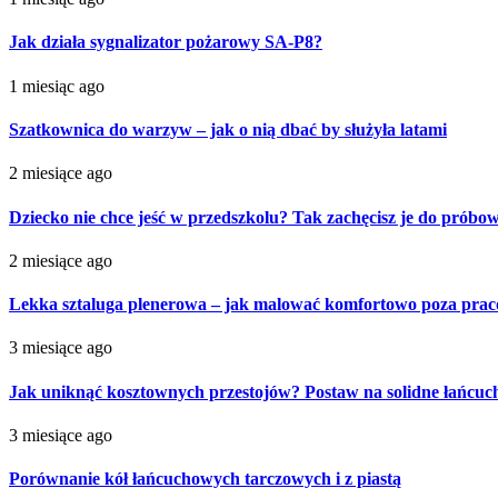
Jak działa sygnalizator pożarowy SA-P8?
1 miesiąc ago
Szatkownica do warzyw – jak o nią dbać by służyła latami
2 miesiące ago
Dziecko nie chce jeść w przedszkolu? Tak zachęcisz je do próbo
2 miesiące ago
Lekka sztaluga plenerowa – jak malować komfortowo poza pra
3 miesiące ago
Jak uniknąć kosztownych przestojów? Postaw na solidne łańcu
3 miesiące ago
Porównanie kół łańcuchowych tarczowych i z piastą