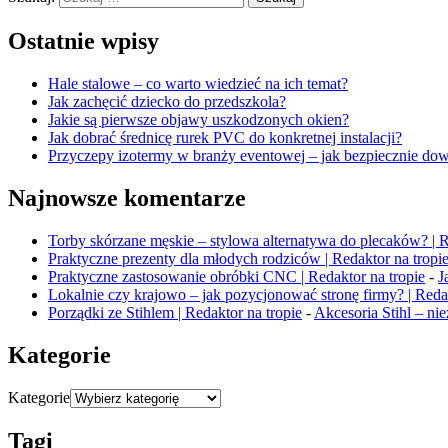
Ostatnie wpisy
Hale stalowe – co warto wiedzieć na ich temat?
Jak zachęcić dziecko do przedszkola?
Jakie są pierwsze objawy uszkodzonych okien?
Jak dobrać średnicę rurek PVC do konkretnej instalacji?
Przyczepy izotermy w branży eventowej – jak bezpiecznie dow
Najnowsze komentarze
Torby skórzane męskie – stylowa alternatywa do plecaków? | R
Praktyczne prezenty dla młodych rodziców | Redaktor na tropi
Praktyczne zastosowanie obróbki CNC | Redaktor na tropie
-
J
Lokalnie czy krajowo – jak pozycjonować stronę firmy? | Redak
Porządki ze Stihlem | Redaktor na tropie
-
Akcesoria Stihl – n
Kategorie
Kategorie
Tagi