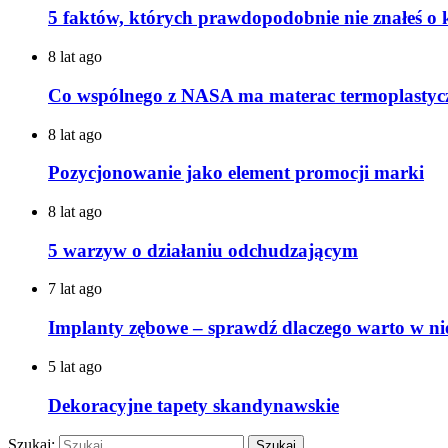
5 faktów, których prawdopodobnie nie znałeś o
8 lat ago
Co wspólnego z NASA ma materac termoplastyc
8 lat ago
Pozycjonowanie jako element promocji marki
8 lat ago
5 warzyw o działaniu odchudzającym
7 lat ago
Implanty zębowe – sprawdź dlaczego warto w ni
5 lat ago
Dekoracyjne tapety skandynawskie
Szukaj: