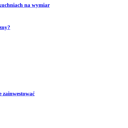
 kuchniach na wymiar
zny?
e zainwestować