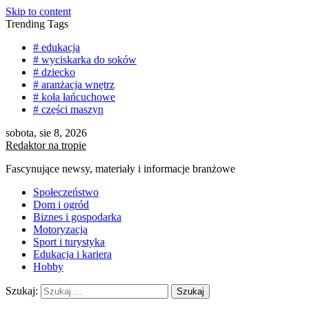
Skip to content
Trending Tags
# edukacja
# wyciskarka do soków
# dziecko
# aranżacja wnętrz
# koła łańcuchowe
# części maszyn
sobota, sie 8, 2026
Redaktor na tropie
Fascynujące newsy, materiały i informacje branżowe
Społeczeństwo
Dom i ogród
Biznes i gospodarka
Motoryzacja
Sport i turystyka
Edukacja i kariera
Hobby
Szukaj: