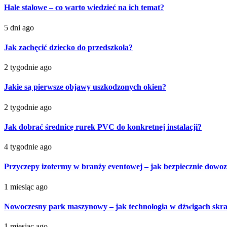
Hale stalowe – co warto wiedzieć na ich temat?
5 dni ago
Jak zachęcić dziecko do przedszkola?
2 tygodnie ago
Jakie są pierwsze objawy uszkodzonych okien?
2 tygodnie ago
Jak dobrać średnicę rurek PVC do konkretnej instalacji?
4 tygodnie ago
Przyczepy izotermy w branży eventowej – jak bezpiecznie dowoz
1 miesiąc ago
Nowoczesny park maszynowy – jak technologia w dźwigach skra
1 miesiąc ago