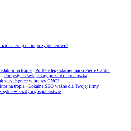
ozić catering na imprezy plenerowe?
edaktor na tropie
-
Portfele legendarnej marki Pierre Cardin
e
-
Pomysły na świąteczny prezent dla maluszka
ak zacząć pracę w branży CNC?
tor na tropie
-
Lokalne SEO ważne dla Twojej firmy
iezbędne w każdym gospodarstwie