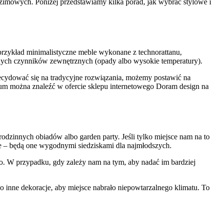
 zimowych. Poniżej przedstawiamy kilka porad, jak wybrać stylowe i
a przykład minimalistyczne meble wykonane z technorattanu,
ywnych czynników zewnętrznych (opady albo wysokie temperatury).
 decydować się na tradycyjne rozwiązania, możemy postawić na
ium można znaleźć w ofercie sklepu internetowego Doram design na
dzinnych obiadów albo garden party. Jeśli tylko miejsce nam na to
e – będą one wygodnymi siedziskami dla najmłodszych.
o. W przypadku, gdy zależy nam na tym, aby nadać im bardziej
o inne dekoracje, aby miejsce nabrało niepowtarzalnego klimatu. To