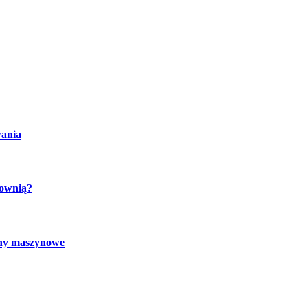
wania
cownią?
chy maszynowe