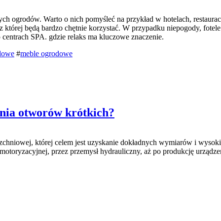
nych ogrodów. Warto o nich pomyśleć na przykład w hotelach, restaur
z której będą bardzo chętnie korzystać. W przypadku niepogody, fote
 centrach SPA. gdzie relaks ma kluczowe znaczenie.
odowe
#
meble ogrodowe
ania otworów krótkich?
zchniowej, której celem jest uzyskanie dokładnych wymiarów i wyso
od motoryzacyjnej, przez przemysł hydrauliczny, aż po produkcję urz