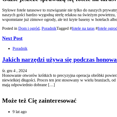
Stylowe fotele tarasowe to rozwiązanie nie tylko do naszych prywat
naszych gości bardzo wygodną strefę relaksu na świeżym powietrzu, 
wspomniane już zimowe ogrody, ale też kryte baseny w hotelach albo
Posted in
Dom i ogród
,
Poradnik
Tagged #
fotele na taras
#
fotele ogr
Next Post
Poradnik
Jakich narzędzi używa się podczas honow
śr. gru 4 , 2024
Honowanie otworów krótkich to precyzyjna operacja obróbki powier
niewielkiej długości. Proces ten jest stosowany w wielu branżach, 
mają odpowiednio dobrane […]
Może też Cię zainteresować
9 lat ago