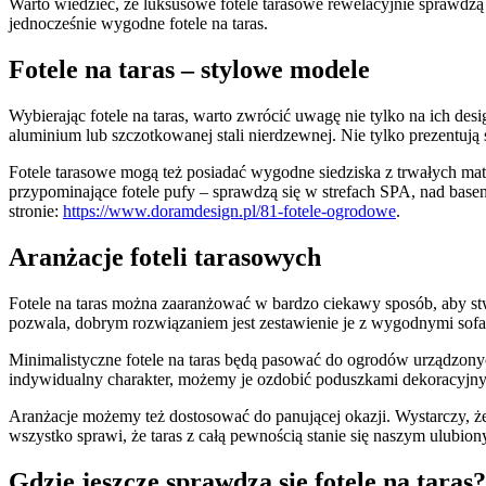
Warto wiedzieć, że luksusowe fotele tarasowe rewelacyjnie sprawdzą 
jednocześnie wygodne fotele na taras.
Fotele na taras – stylowe modele
Wybierając fotele na taras, warto zwrócić uwagę nie tylko na ich de
aluminium lub szczotkowanej stali nierdzewnej. Nie tylko prezentu
Fotele tarasowe mogą też posiadać wygodne siedziska z trwałych mat
przypominające fotele pufy – sprawdzą się w strefach SPA, nad bas
stronie:
https://www.doramdesign.pl/81-fotele-ogrodowe
.
Aranżacje foteli tarasowych
Fotele na taras można zaaranżować w bardzo ciekawy sposób, aby stw
pozwala, dobrym rozwiązaniem jest zestawienie je z wygodnymi sof
Minimalistyczne fotele na taras będą pasować do ogrodów urządzony
indywidualny charakter, możemy je ozdobić poduszkami dekoracyjny
Aranżacje możemy też dostosować do panującej okazji. Wystarczy, że
wszystko sprawi, że taras z całą pewnością stanie się naszym ulubion
Gdzie jeszcze sprawdzą się fotele na taras?