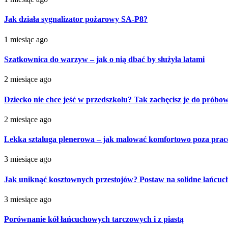
Jak działa sygnalizator pożarowy SA-P8?
1 miesiąc ago
Szatkownica do warzyw – jak o nią dbać by służyła latami
2 miesiące ago
Dziecko nie chce jeść w przedszkolu? Tak zachęcisz je do próbo
2 miesiące ago
Lekka sztaluga plenerowa – jak malować komfortowo poza pra
3 miesiące ago
Jak uniknąć kosztownych przestojów? Postaw na solidne łańcu
3 miesiące ago
Porównanie kół łańcuchowych tarczowych i z piastą