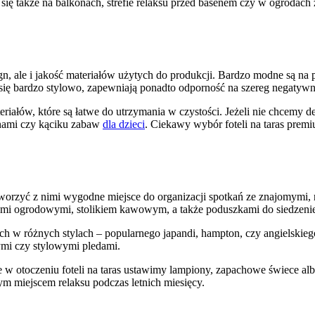
się także na balkonach, strefie relaksu przed basenem czy w ogrodach
sign, ale i jakość materiałów użytych do produkcji. Bardzo modne są n
ją się bardzo stylowo, zapewniają ponadto odporność na szereg negat
eriałów, które są łatwe do utrzymania w czystości. Jeżeli nie chcemy
enami czy kąciku zabaw
dla dzieci
. Ciekawy wybór foteli na taras prem
orzyć z nimi wygodne miejsce do organizacji spotkań ze znajomymi, ro
ami ogrodowymi, stolikiem kawowym, a także poduszkami do siedzeni
ch w różnych stylach – popularnego japandi, hampton, czy angielskieg
mi czy stylowymi pledami.
 w otoczeniu foteli na taras ustawimy lampiony, zapachowe świece alb
ym miejscem relaksu podczas letnich miesięcy.