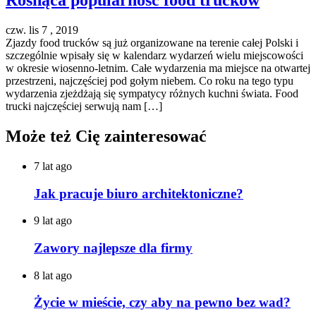
Rosnąca popularność food trucków
czw. lis 7 , 2019
Zjazdy food trucków są już organizowane na terenie całej Polski i
szczególnie wpisały się w kalendarz wydarzeń wielu miejscowości
w okresie wiosenno-letnim. Całe wydarzenia ma miejsce na otwartej
przestrzeni, najczęściej pod gołym niebem. Co roku na tego typu
wydarzenia zjeżdżają się sympatycy różnych kuchni świata. Food
trucki najczęściej serwują nam […]
Może też Cię zainteresować
7 lat ago
Jak pracuje biuro architektoniczne?
9 lat ago
Zawory najlepsze dla firmy
8 lat ago
Życie w mieście, czy aby na pewno bez wad?