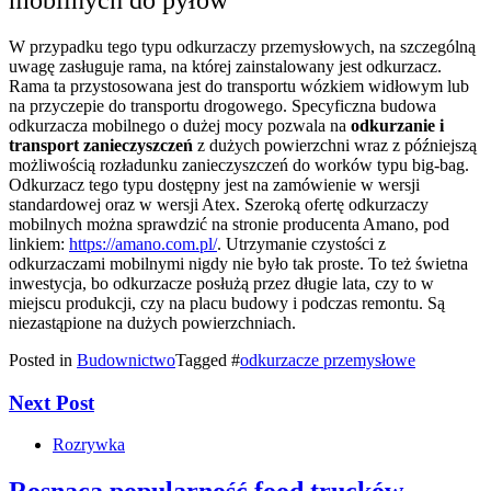
W przypadku tego typu odkurzaczy przemysłowych, na szczególną
uwagę zasługuje rama, na której zainstalowany jest odkurzacz.
Rama ta przystosowana jest do transportu wózkiem widłowym lub
na przyczepie do transportu drogowego. Specyficzna budowa
odkurzacza mobilnego o dużej mocy pozwala na
odkurzanie i
transport zanieczyszczeń
z dużych powierzchni wraz z późniejszą
możliwością rozładunku zanieczyszczeń do worków typu big-bag.
Odkurzacz tego typu dostępny jest na zamówienie w wersji
standardowej oraz w wersji Atex. Szeroką ofertę odkurzaczy
mobilnych można sprawdzić na stronie producenta Amano, pod
linkiem:
https://amano.com.pl/
. Utrzymanie czystości z
odkurzaczami mobilnymi nigdy nie było tak proste. To też świetna
inwestycja, bo odkurzacze posłużą przez długie lata, czy to w
miejscu produkcji, czy na placu budowy i podczas remontu. Są
niezastąpione na dużych powierzchniach.
Posted in
Budownictwo
Tagged #
odkurzacze przemysłowe
Next Post
Rozrywka