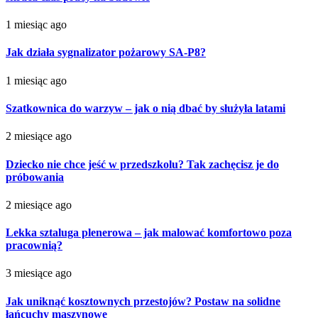
1 miesiąc ago
Jak działa sygnalizator pożarowy SA-P8?
1 miesiąc ago
Szatkownica do warzyw – jak o nią dbać by służyła latami
2 miesiące ago
Dziecko nie chce jeść w przedszkolu? Tak zachęcisz je do
próbowania
2 miesiące ago
Lekka sztaluga plenerowa – jak malować komfortowo poza
pracownią?
3 miesiące ago
Jak uniknąć kosztownych przestojów? Postaw na solidne
łańcuchy maszynowe