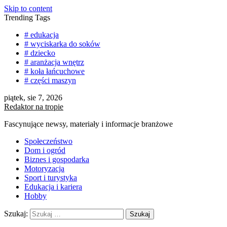
Skip to content
Trending Tags
# edukacja
# wyciskarka do soków
# dziecko
# aranżacja wnętrz
# koła łańcuchowe
# części maszyn
piątek, sie 7, 2026
Redaktor na tropie
Fascynujące newsy, materiały i informacje branżowe
Społeczeństwo
Dom i ogród
Biznes i gospodarka
Motoryzacja
Sport i turystyka
Edukacja i kariera
Hobby
Szukaj: