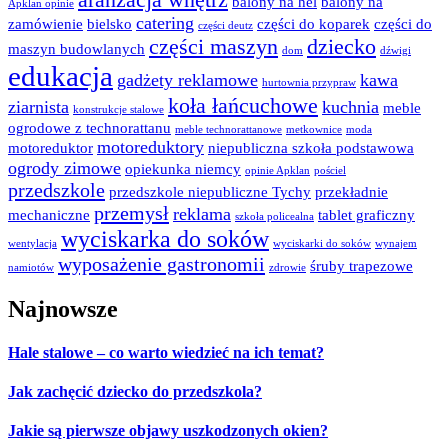
balony na hel
balony na
Apklan opinie
catering
zamówienie
bielsko
części do koparek
części do
części deutz
części maszyn
dziecko
maszyn budowlanych
dom
dźwigi
edukacja
gadżety reklamowe
kawa
hurtownia przypraw
koła łańcuchowe
ziarnista
kuchnia
meble
konstrukcje stalowe
ogrodowe z technorattanu
meble technorattanowe
metkownice
moda
motoreduktory
motoreduktor
niepubliczna szkoła podstawowa
ogrody zimowe
opiekunka niemcy
opinie Apklan
pościel
przedszkole
przedszkole niepubliczne Tychy
przekładnie
przemysł
reklama
mechaniczne
tablet graficzny
szkoła policealna
wyciskarka do soków
wentylacja
wyciskarki do soków
wynajem
wyposażenie gastronomii
śruby trapezowe
namiotów
zdrowie
Najnowsze
Hale stalowe – co warto wiedzieć na ich temat?
Jak zachęcić dziecko do przedszkola?
Jakie są pierwsze objawy uszkodzonych okien?