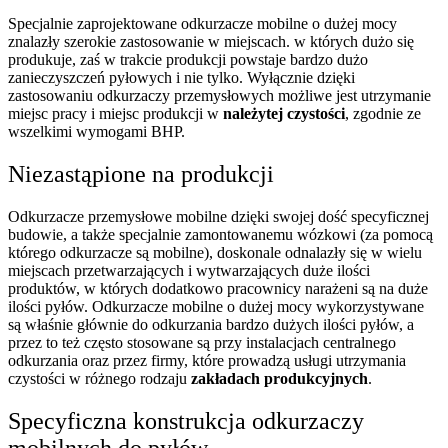
Specjalnie zaprojektowane odkurzacze mobilne o dużej mocy
znalazły szerokie zastosowanie w miejscach. w których dużo się
produkuje, zaś w trakcie produkcji powstaje bardzo dużo
zanieczyszczeń pyłowych i nie tylko. Wyłącznie dzięki
zastosowaniu odkurzaczy przemysłowych możliwe jest utrzymanie
miejsc pracy i miejsc produkcji w
należytej czystości
, zgodnie ze
wszelkimi wymogami BHP.
Niezastąpione na produkcji
Odkurzacze przemysłowe mobilne dzięki swojej dość specyficznej
budowie, a także specjalnie zamontowanemu wózkowi (za pomocą
którego odkurzacze są mobilne), doskonale odnalazły się w wielu
miejscach przetwarzających i wytwarzających duże ilości
produktów, w których dodatkowo pracownicy narażeni są na duże
ilości pyłów. Odkurzacze mobilne o dużej mocy wykorzystywane
są właśnie głównie do odkurzania bardzo dużych ilości pyłów, a
przez to też często stosowane są przy instalacjach centralnego
odkurzania oraz przez firmy, które prowadzą usługi utrzymania
czystości w różnego rodzaju
zakładach produkcyjnych
.
Specyficzna konstrukcja odkurzaczy
mobilnych do pyłów