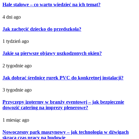
Hale stalowe – co warto wiedzieć na ich temat?
4 dni ago
Jak zachęcić dziecko do przedszkola?
1 tydzień ago
Jakie są pierwsze objawy uszkodzonych okien?
2 tygodnie ago
Jak dobrać średnicę rurek PVC do konkretnej instalacji?
3 tygodnie ago
Przyczepy izotermy w branży eventowej – jak bezpiecznie
dowozić catering na imprezy plenerowe?
1 miesiąc ago
Nowoczesny park maszynowy – jak technologia w dźwigach
skraca czas pracy na budowie