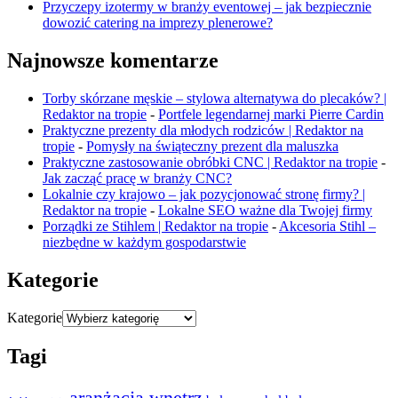
Przyczepy izotermy w branży eventowej – jak bezpiecznie
dowozić catering na imprezy plenerowe?
Najnowsze komentarze
Torby skórzane męskie – stylowa alternatywa do plecaków? |
Redaktor na tropie
-
Portfele legendarnej marki Pierre Cardin
Praktyczne prezenty dla młodych rodziców | Redaktor na
tropie
-
Pomysły na świąteczny prezent dla maluszka
Praktyczne zastosowanie obróbki CNC | Redaktor na tropie
-
Jak zacząć pracę w branży CNC?
Lokalnie czy krajowo – jak pozycjonować stronę firmy? |
Redaktor na tropie
-
Lokalne SEO ważne dla Twojej firmy
Porządki ze Stihlem | Redaktor na tropie
-
Akcesoria Stihl –
niezbędne w każdym gospodarstwie
Kategorie
Kategorie
Tagi
aranżacja wnętrz