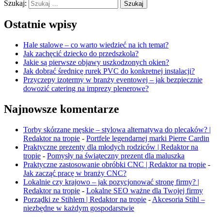
Szukaj:
Ostatnie wpisy
Hale stalowe – co warto wiedzieć na ich temat?
Jak zachęcić dziecko do przedszkola?
Jakie są pierwsze objawy uszkodzonych okien?
Jak dobrać średnicę rurek PVC do konkretnej instalacji?
Przyczepy izotermy w branży eventowej – jak bezpiecznie
dowozić catering na imprezy plenerowe?
Najnowsze komentarze
Torby skórzane męskie – stylowa alternatywa do plecaków? |
Redaktor na tropie
-
Portfele legendarnej marki Pierre Cardin
Praktyczne prezenty dla młodych rodziców | Redaktor na
tropie
-
Pomysły na świąteczny prezent dla maluszka
Praktyczne zastosowanie obróbki CNC | Redaktor na tropie
-
Jak zacząć pracę w branży CNC?
Lokalnie czy krajowo – jak pozycjonować stronę firmy? |
Redaktor na tropie
-
Lokalne SEO ważne dla Twojej firmy
Porządki ze Stihlem | Redaktor na tropie
-
Akcesoria Stihl –
niezbędne w każdym gospodarstwie