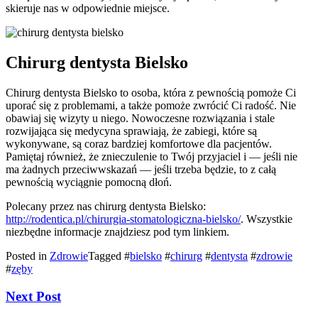
skieruje nas w odpowiednie miejsce.
Chirurg dentysta Bielsko
Chirurg dentysta Bielsko to osoba, która z pewnością pomoże Ci
uporać się z problemami, a także pomoże zwrócić Ci radość. Nie
obawiaj się wizyty u niego. Nowoczesne rozwiązania i stale
rozwijająca się medycyna sprawiają, że zabiegi, które są
wykonywane, są coraz bardziej komfortowe dla pacjentów.
Pamiętaj również, że znieczulenie to Twój przyjaciel i — jeśli nie
ma żadnych przeciwwskazań — jeśli trzeba będzie, to z całą
pewnością wyciągnie pomocną dłoń.
Polecany przez nas chirurg dentysta Bielsko:
http://rodentica.pl/chirurgia-stomatologiczna-bielsko/
. Wszystkie
niezbędne informacje znajdziesz pod tym linkiem.
Posted in
Zdrowie
Tagged #
bielsko
#
chirurg
#
dentysta
#
zdrowie
#
zęby
Next Post