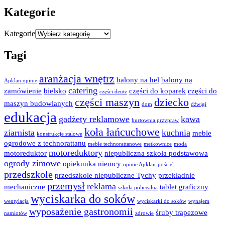
Kategorie
Kategorie
Tagi
aranżacja wnętrz
balony na hel
balony na
Apklan opinie
catering
zamówienie
bielsko
części do koparek
części do
części deutz
części maszyn
dziecko
maszyn budowlanych
dom
dźwigi
edukacja
gadżety reklamowe
kawa
hurtownia przypraw
koła łańcuchowe
ziarnista
kuchnia
meble
konstrukcje stalowe
ogrodowe z technorattanu
meble technorattanowe
metkownice
moda
motoreduktory
motoreduktor
niepubliczna szkoła podstawowa
ogrody zimowe
opiekunka niemcy
opinie Apklan
pościel
przedszkole
przedszkole niepubliczne Tychy
przekładnie
przemysł
reklama
mechaniczne
tablet graficzny
szkoła policealna
wyciskarka do soków
wentylacja
wyciskarki do soków
wynajem
wyposażenie gastronomii
śruby trapezowe
namiotów
zdrowie