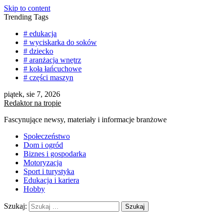
Skip to content
Trending Tags
# edukacja
# wyciskarka do soków
# dziecko
# aranżacja wnętrz
# koła łańcuchowe
# części maszyn
piątek, sie 7, 2026
Redaktor na tropie
Fascynujące newsy, materiały i informacje branżowe
Społeczeństwo
Dom i ogród
Biznes i gospodarka
Motoryzacja
Sport i turystyka
Edukacja i kariera
Hobby
Szukaj: