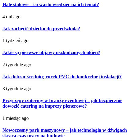
Hale stalowe – co warto wiedzieć na ich temat?
4 dni ago
Jak zachęcić dziecko do przedszkola?
1 tydzień ago
Jakie są pierwsze objawy uszkodzonych okien?
2 tygodnie ago
Jak dobrać średnicę rurek PVC do konkretnej instalacji?
3 tygodnie ago
Przyczepy izotermy w branży eventowej – jak bezpiecznie
dowozić catering na imprezy plenerowe?
1 miesiąc ago
Nowoczesny park maszynowy – jak technologia w dźwigach
skraca czas pracy na budowie