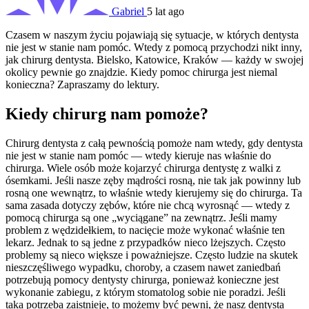
Gabriel
5 lat ago
Czasem w naszym życiu pojawiają się sytuacje, w których dentysta
nie jest w stanie nam pomóc. Wtedy z pomocą przychodzi nikt inny,
jak chirurg dentysta. Bielsko, Katowice, Kraków — każdy w swojej
okolicy pewnie go znajdzie. Kiedy pomoc chirurga jest niemal
konieczna? Zapraszamy do lektury.
Kiedy chirurg nam pomoże?
Chirurg dentysta z całą pewnością pomoże nam wtedy, gdy dentysta
nie jest w stanie nam pomóc — wtedy kieruje nas właśnie do
chirurga. Wiele osób może kojarzyć chirurga dentystę z walki z
ósemkami. Jeśli nasze zęby mądrości rosną, nie tak jak powinny lub
rosną one wewnątrz, to właśnie wtedy kierujemy się do chirurga. Ta
sama zasada dotyczy zębów, które nie chcą wyrosnąć — wtedy z
pomocą chirurga są one „wyciągane” na zewnątrz. Jeśli mamy
problem z wędzidełkiem, to nacięcie może wykonać właśnie ten
lekarz. Jednak to są jedne z przypadków nieco lżejszych. Często
problemy są nieco większe i poważniejsze. Często ludzie na skutek
nieszczęśliwego wypadku, choroby, a czasem nawet zaniedbań
potrzebują pomocy dentysty chirurga, ponieważ konieczne jest
wykonanie zabiegu, z którym stomatolog sobie nie poradzi. Jeśli
taka potrzeba zaistnieje, to możemy być pewni, że nasz dentysta