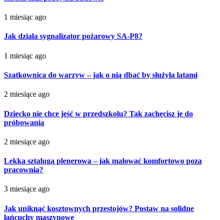
1 miesiąc ago
Jak działa sygnalizator pożarowy SA-P8?
1 miesiąc ago
Szatkownica do warzyw – jak o nią dbać by służyła latami
2 miesiące ago
Dziecko nie chce jeść w przedszkolu? Tak zachęcisz je do
próbowania
2 miesiące ago
Lekka sztaluga plenerowa – jak malować komfortowo poza
pracownią?
3 miesiące ago
Jak uniknąć kosztownych przestojów? Postaw na solidne
łańcuchy maszynowe