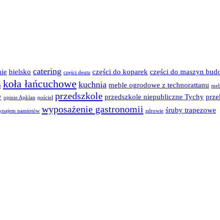
catering
ie
bielsko
części do koparek
części do maszyn bud
części deutz
koła łańcuchowe
kuchnia
meble ogrodowe z technorattanu
e
meb
przedszkole
y
przedszkole niepubliczne Tychy
prze
opinie Apklan
pościel
wyposażenie gastronomii
śruby trapezowe
ynajem namiotów
zdrowie