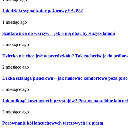
Jak działa sygnalizator pożarowy SA-P8?
1 miesiąc ago
Szatkownica do warzyw – jak o nią dbać by służyła latami
2 miesiące ago
Dziecko nie chce jeść w przedszkolu? Tak zachęcisz je do próbo
2 miesiące ago
Lekka sztaluga plenerowa – jak malować komfortowo poza pra
3 miesiące ago
Jak uniknąć kosztownych przestojów? Postaw na solidne łańcu
3 miesiące ago
Porównanie kół łańcuchowych tarczowych i z piastą