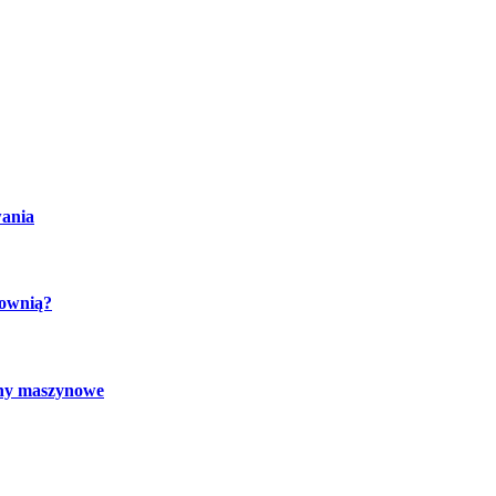
wania
cownią?
chy maszynowe