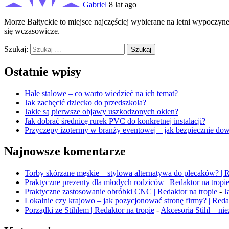
Gabriel
8 lat ago
Morze Bałtyckie to miejsce najczęściej wybierane na letni wypoczynek
się wczasowicze.
Szukaj:
Ostatnie wpisy
Hale stalowe – co warto wiedzieć na ich temat?
Jak zachęcić dziecko do przedszkola?
Jakie są pierwsze objawy uszkodzonych okien?
Jak dobrać średnicę rurek PVC do konkretnej instalacji?
Przyczepy izotermy w branży eventowej – jak bezpiecznie dow
Najnowsze komentarze
Torby skórzane męskie – stylowa alternatywa do plecaków? | R
Praktyczne prezenty dla młodych rodziców | Redaktor na tropi
Praktyczne zastosowanie obróbki CNC | Redaktor na tropie
-
J
Lokalnie czy krajowo – jak pozycjonować stronę firmy? | Redak
Porządki ze Stihlem | Redaktor na tropie
-
Akcesoria Stihl – n