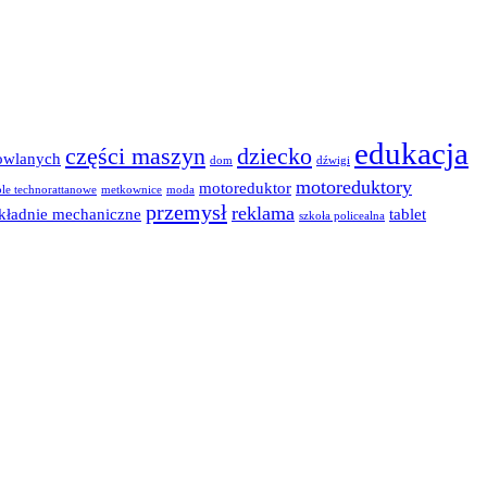
edukacja
części maszyn
dziecko
owlanych
dom
dźwigi
motoreduktory
motoreduktor
le technorattanowe
metkownice
moda
przemysł
reklama
kładnie mechaniczne
tablet
szkoła policealna