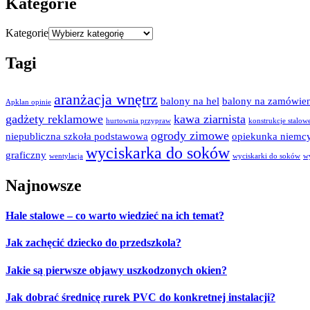
Kategorie
Kategorie
Tagi
aranżacja wnętrz
balony na hel
balony na zamówien
Apklan opinie
gadżety reklamowe
kawa ziarnista
hurtownia przypraw
konstrukcje stalow
ogrody zimowe
niepubliczna szkoła podstawowa
opiekunka niemc
wyciskarka do soków
graficzny
wentylacja
wyciskarki do soków
w
Najnowsze
Hale stalowe – co warto wiedzieć na ich temat?
Jak zachęcić dziecko do przedszkola?
Jakie są pierwsze objawy uszkodzonych okien?
Jak dobrać średnicę rurek PVC do konkretnej instalacji?