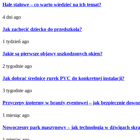
Hale stalowe – co warto wiedzieć na ich temat?
4 dni ago
Jak zachęcić dziecko do przedszkola?
1 tydzień ago
Jakie są pierwsze objawy uszkodzonych okien?
2 tygodnie ago
Jak dobrać średnicę rurek PVC do konkretnej instalacji?
3 tygodnie ago
Przyczepy izotermy w branży eventowej – jak bezpiecznie dowoz
1 miesiąc ago
Nowoczesny park maszynowy – jak technologia w dźwigach skra
1 miesiąc ago