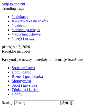
Skip to content
Trending Tags
# edukacja
# wyciskarka do soków
# dziecko
# aranżacja wnętrz
# koła łańcuchowe
# części maszyn
piątek, sie 7, 2026
Redaktor na tropie
Fascynujące newsy, materiały i informacje branżowe
Społeczeństwo
Dom i ogród
Biznes i gospodarka
Motoryzacja
Sport i turystyka
Edukacja i kariera
Hobby
Szukaj: