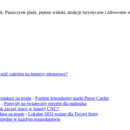
. Piaszczyste plaże, piękne widoki, atrakcje turystyczne i zdrowotne o
ozić catering na imprezy plenerowe?
edaktor na tropie
-
Portfele legendarnej marki Pierre Cardin
e
-
Pomysły na świąteczny prezent dla maluszka
ak zacząć pracę w branży CNC?
tor na tropie
-
Lokalne SEO ważne dla Twojej firmy
iezbędne w każdym gospodarstwie