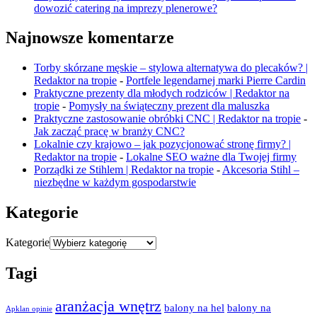
dowozić catering na imprezy plenerowe?
Najnowsze komentarze
Torby skórzane męskie – stylowa alternatywa do plecaków? |
Redaktor na tropie
-
Portfele legendarnej marki Pierre Cardin
Praktyczne prezenty dla młodych rodziców | Redaktor na
tropie
-
Pomysły na świąteczny prezent dla maluszka
Praktyczne zastosowanie obróbki CNC | Redaktor na tropie
-
Jak zacząć pracę w branży CNC?
Lokalnie czy krajowo – jak pozycjonować stronę firmy? |
Redaktor na tropie
-
Lokalne SEO ważne dla Twojej firmy
Porządki ze Stihlem | Redaktor na tropie
-
Akcesoria Stihl –
niezbędne w każdym gospodarstwie
Kategorie
Kategorie
Tagi
aranżacja wnętrz
balony na hel
balony na
Apklan opinie