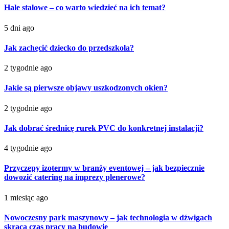
Hale stalowe – co warto wiedzieć na ich temat?
5 dni ago
Jak zachęcić dziecko do przedszkola?
2 tygodnie ago
Jakie są pierwsze objawy uszkodzonych okien?
2 tygodnie ago
Jak dobrać średnicę rurek PVC do konkretnej instalacji?
4 tygodnie ago
Przyczepy izotermy w branży eventowej – jak bezpiecznie
dowozić catering na imprezy plenerowe?
1 miesiąc ago
Nowoczesny park maszynowy – jak technologia w dźwigach
skraca czas pracy na budowie