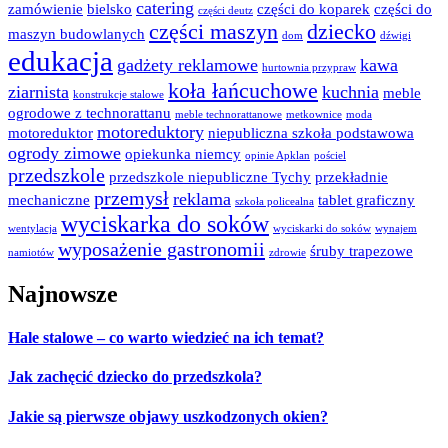
catering
zamówienie
bielsko
części do koparek
części do
części deutz
części maszyn
dziecko
maszyn budowlanych
dom
dźwigi
edukacja
gadżety reklamowe
kawa
hurtownia przypraw
koła łańcuchowe
ziarnista
kuchnia
meble
konstrukcje stalowe
ogrodowe z technorattanu
meble technorattanowe
metkownice
moda
motoreduktory
motoreduktor
niepubliczna szkoła podstawowa
ogrody zimowe
opiekunka niemcy
opinie Apklan
pościel
przedszkole
przedszkole niepubliczne Tychy
przekładnie
przemysł
reklama
mechaniczne
tablet graficzny
szkoła policealna
wyciskarka do soków
wentylacja
wyciskarki do soków
wynajem
wyposażenie gastronomii
śruby trapezowe
namiotów
zdrowie
Najnowsze
Hale stalowe – co warto wiedzieć na ich temat?
Jak zachęcić dziecko do przedszkola?
Jakie są pierwsze objawy uszkodzonych okien?