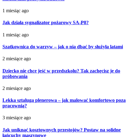
1 miesiąc ago
Jak działa sygnalizator pożarowy SA-P8?
1 miesiąc ago
Szatkownica do warzyw – jak o nią dbać by służyła latami
2 miesiące ago
Dziecko nie chce jeść w przedszkolu? Tak zachęcisz je do
próbowania
2 miesiące ago
Lekka sztaluga plenerowa – jak malować komfortowo poza
pracownią?
3 miesiące ago
Jak uniknąć kosztownych przestojów? Postaw na solidne
łańcuchy maszynowe