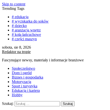
Skip to content
Trending Tags
# edukacja
# wyciskarka do soków
# dziecko
# aranżacja wnętrz
# koła łańcuchowe
# części maszyn
sobota, sie 8, 2026
Redaktor na tropie
Fascynujące newsy, materiały i informacje branżowe
Społeczeństwo
Dom i ogród
Biznes i gospodarka
Motoryzacja
Sport i turystyka
Edukacja i kariera
Hobby
Szukaj: