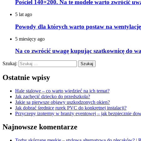
Pościel 140×200. Na te modele warto zwrócić uw
5 lat ago
Powody dla których warto postaw na wentylację 
5 miesięcy ago
Na co zwrócić uwagę kupując szatkownicę do war
Szukaj:
Ostatnie wpisy
Hale stalowe – co warto wiedzieć na ich temat?
Jak zachęcić dziecko do przedszkola?
Jakie są pierwsze objawy uszkodzonych okien?
Jak dobrać średnicę rurek PVC do konkretnej instalacji?
Przyczepy izotermy w branży eventowej – jak bezpiecznie dow
Najnowsze komentarze
Torby skórzane męskie – stylowa alternatywa do plecaków? | R