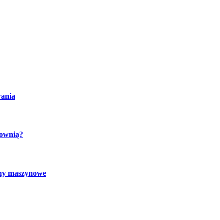
wania
cownią?
chy maszynowe