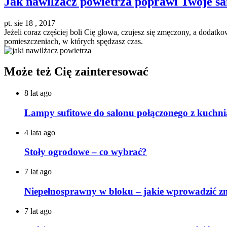
Jak nawilżacz powietrza poprawi Twoje s
pt. sie 18 , 2017
Jeżeli coraz częściej boli Cię głowa, czujesz się zmęczony, a dodat
pomieszczeniach, w których spędzasz czas.
Może też Cię zainteresować
8 lat ago
Lampy sufitowe do salonu połączonego z kuchni
4 lata ago
Stoły ogrodowe – co wybrać?
7 lat ago
Niepełnosprawny w bloku – jakie wprowadzić z
7 lat ago