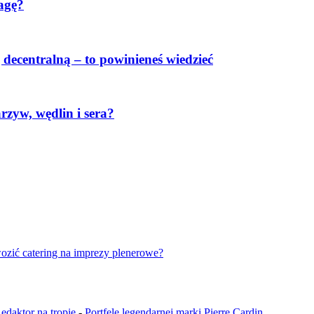
agę?
decentralną – to powinieneś wiedzieć
zyw, wędlin i sera?
ozić catering na imprezy plenerowe?
edaktor na tropie
-
Portfele legendarnej marki Pierre Cardin