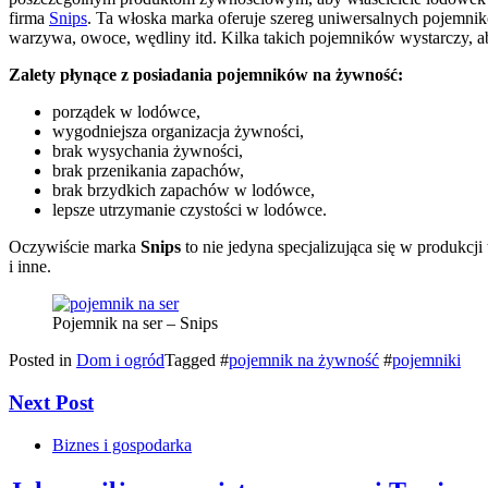
firma
Snips
. Ta włoska marka oferuje szereg uniwersalnych pojemnik
warzywa, owoce, wędliny itd. Kilka takich pojemników wystarczy,
Zalety płynące z posiadania pojemników na żywność:
porządek w lodówce,
wygodniejsza organizacja żywności,
brak wysychania żywności,
brak przenikania zapachów,
brak brzydkich zapachów w lodówce,
lepsze utrzymanie czystości w lodówce.
Oczywiście marka
Snips
to nie jedyna specjalizująca się w produkc
i inne.
Pojemnik na ser – Snips
Posted in
Dom i ogród
Tagged #
pojemnik na żywność
#
pojemniki
Next Post
Biznes i gospodarka