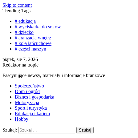
Skip to content
Trending Tags
# edukacja
# wyciskarka do soków
# dziecko
# aranżacja wnętrz
# koła łańcuchowe
# części maszyn
piątek, sie 7, 2026
Redaktor na tropie
Fascynujące newsy, materiały i informacje branżowe
Społeczeństwo
Dom i ogród
Biznes i gospodarka
Motoryzacja
Sport i turystyka
Edukacja i kariera
Hobby
Szukaj: