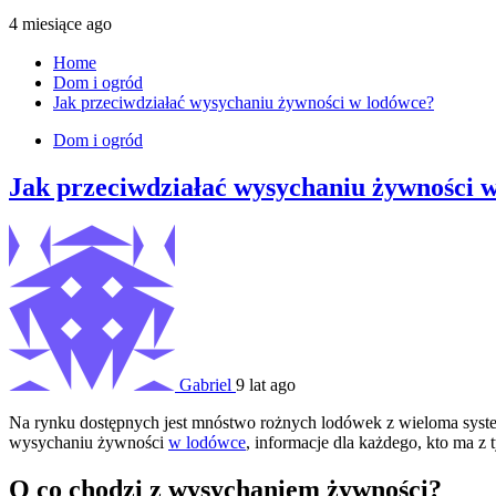
4 miesiące ago
Home
Dom i ogród
Jak przeciwdziałać wysychaniu żywności w lodówce?
Dom i ogród
Jak przeciwdziałać wysychaniu żywności 
Gabriel
9 lat ago
Na rynku dostępnych jest mnóstwo rożnych lodówek z wieloma systema
wysychaniu żywności
w lodówce
, informacje dla każdego, kto ma z 
O co chodzi z wysychaniem żywności?