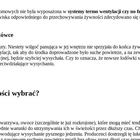
h domowych nie była wyposażona w
systemy termo wentylacji czy no f
wiska odpowiedniego do przechowywania żywności zdecydowano się n
dówce
y. Niestety wilgoć panująca w jej wnętrzu nie sprzyjała do końca żyw
ji, tak aby do środka doprowadzone było suche powietrze, a na zewną
jnej, będzie szybciej wysychała. Czy to oznacza, że nowsze lodówki są
eciwdziałające wysychaniu.
ości wybrać?
 warzywa, owoce (szczególnie te już rozkrojone), które mogą mieć te
ednie warunki do utrzymywania ich w świeżości przez dłuższy czas. 
powodujące wysychanie pysznego jedzenia. Producenci dostrzegli tę luk
nawiewem suchego powietrza mogli bez obaw przez długi czas przech