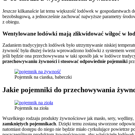
Jeszcze kilkanaście lat temu większość lodówek w gospodarstwac
bezobsługową, a jednocześnie zachować najwyższe parametry środo
z obiegu.
Wentylowane lodówki mają zlikwidować wilgoć w lo
Zadaniem tradycyjnych lodówek było utrzymywanie niskiej temperatur
żywność była dłużej świeża wprowadzono lodówki z systemem wentylac
jeśli będzie ona przechowywana w taki sposób jak w lodówce tradycy
przechowywaniu żywności i stosować odpowiednie pojemniki
prz
Pojemnik na ciastka, babeczki
Jakie pojemniki do przechowywania żywn
Pojemnik na zioła
Wszelkiego rodzaju produkty żywnościowe jak masło, sery, wędliny,
zamkniętych pojemnikach
. Dzięki temu zostaną stworzone odpowi
natomiast dostępu do niego nie będzie miało cyrkulujące powietrze 
poszczególnym produktom żywnościowym, aby właściciele lodówek z 