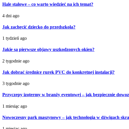
Hale stalowe – co warto wiedzieć na ich temat?
4 dni ago
Jak zachęcić dziecko do przedszkola?
1 tydzień ago
Jakie są pierwsze objawy uszkodzonych okien?
2 tygodnie ago
Jak dobrać średnicę rurek PVC do konkretnej instalacji?
3 tygodnie ago
Przyczepy izotermy w branży eventowej – jak bezpiecznie dowoz
1 miesiąc ago
Nowoczesny park maszynowy – jak technologia w dźwigach skra
1 miesiąc ago