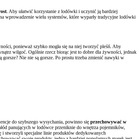
rost
. Aby ułatwić korzystanie z lodówki i uczynić ją bardziej
a wprowadzenie wielu systemów, które wyparły tradycyjne lodówki
ności, ponieważ szybko mogła się na niej tworzyć pleśń. Aby
trz wilgoć. Ogólnie rzecz biorąc jest to dobre dla żywności, jednak
 gorsze? Nie nie są gorsze. Po prostu trzeba zmienić nawyki w
ndencje do szybszego wysychania, powinno się
przechowywać w
Chłód panujących w lodówce przeniknie do wnętrza pojemników,
ę i stworzyli specjalne linie produktów dedykowanych
owywać swoje produkty. jedną z bardziej popularnych marek jest