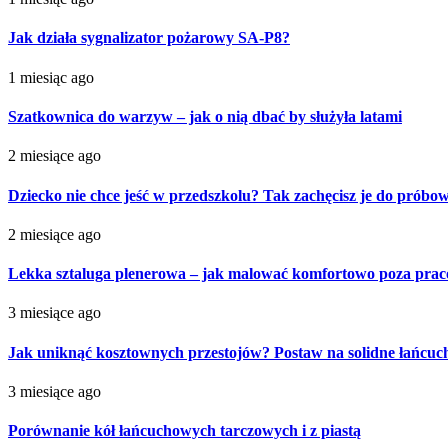
Jak działa sygnalizator pożarowy SA-P8?
1 miesiąc ago
Szatkownica do warzyw – jak o nią dbać by służyła latami
2 miesiące ago
Dziecko nie chce jeść w przedszkolu? Tak zachęcisz je do próbo
2 miesiące ago
Lekka sztaluga plenerowa – jak malować komfortowo poza pra
3 miesiące ago
Jak uniknąć kosztownych przestojów? Postaw na solidne łańcu
3 miesiące ago
Porównanie kół łańcuchowych tarczowych i z piastą