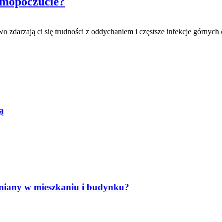
amopoczucie?
kowo zdarzają ci się trudności z oddychaniem i częstsze infekcje górn
ą
miany w mieszkaniu i budynku?